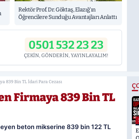
Rektör Prof. Dr. Göktaş, Elazığ'ın
n
Öğrencilere Sunduğu Avantajları Anlattı
0501 532 23 23
ÇEKİN, GÖNDERİN, YAYINLAYALIM!
a 839 Bin TL İdari Para Cezası
Ç
en Firmaya 839 Bin TL
rleyen beton mikserine 839 bin 122 TL
E
O