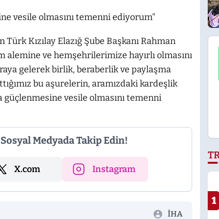
sine vesile olmasını temenni ediyorum"
n Türk Kızılay Elazığ Şube Başkanı Rahman
m alemine ve hemşehrilerimize hayırlı olmasını
aya gelerek birlik, beraberlik ve paylaşma
tığımız bu aşurelerin, aramızdaki kardeşlik
da güçlenmesine vesile olmasını temenni
i Sosyal Medyada Takip Edin!
T
X.com
Instagram
1
İHA