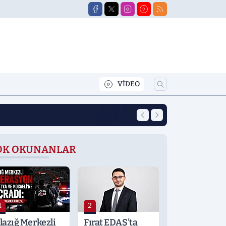
VİDEO
14:35
Elazığ'da Yol ve K
OK OKUNANLAR
1
2
lazığ Merkezli
Fırat EDAŞ'ta