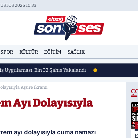
USTOS 2026 10:33
SPOR
KÜLTÜR
EĞITIM
SAĞLIK
iş Uygulaması: Bin 32 Şahıs Yakalandı
olayısıyla Aşure İkramı
Ç
m Ayı Dolayısıyla
rrem ayı dolayısıyla cuma namazı
E