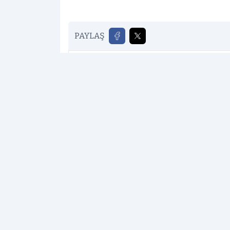
PAYLAŞ
Elazığ Sonses
kaynağını Google'da te