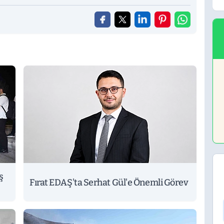
ş
Fırat EDAŞ'ta Serhat Gül'e Önemli Görev