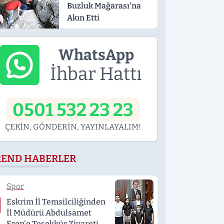
Buzluk Mağarası'na
Akın Etti
WhatsApp
İhbar Hattı
0501 532 23 23
ÇEKİN, GÖNDERİN, YAYINLAYALIM!
REND HABERLER
Spor
Eskrim İl Temsilciliğinden
İl Müdürü Abdulsamet
Eren'e Teşekkür Ziyareti