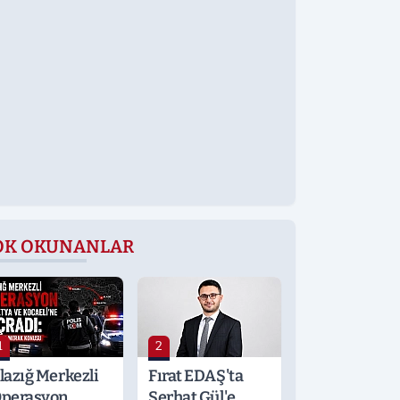
OK OKUNANLAR
1
2
lazığ Merkezli
Fırat EDAŞ'ta
perasyon
Serhat Gül'e