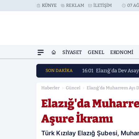
KÜNYE
REKLAM
İLETIŞIM
07 AĞ
SIYASET
GENEL
EKONOMI
16:01
Elazığ'da Dev Asay
SON DAKİKA
Haberler
Güncel
Elazığ'da Muharrem Ayı D
Elazığ'da Muharre
Aşure İkramı
Türk Kızılay Elazığ Şubesi, Muha