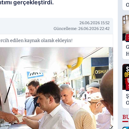
tımı gerçekleştirdi.
O
M
K
26.06.2026 15:52
S
Güncelleme: 26.06.2026 22:42
M
rcih edilen kaynak olarak ekleyin!
G
H
U
E
H
U
Ş
O
Ş
B
T