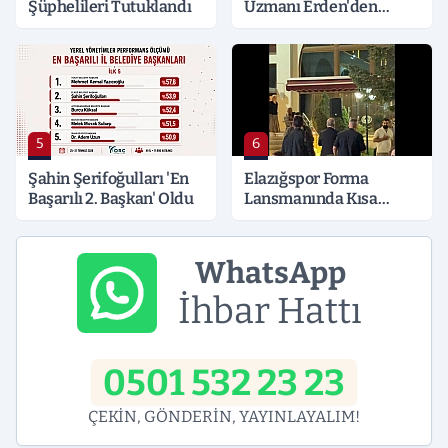
Şüphelileri Tutuklandı
Uzmanı Erden'den
Hayati Klima Uyarısı
5
6
Şahin Şerifoğulları 'En
Elazığspor Forma
Başarılı 2. Başkan' Oldu
Lansmanında Kısa
Süreli Gerginlik
WhatsApp
İhbar Hattı
0501 532 23 23
ÇEKİN, GÖNDERİN, YAYINLAYALIM!