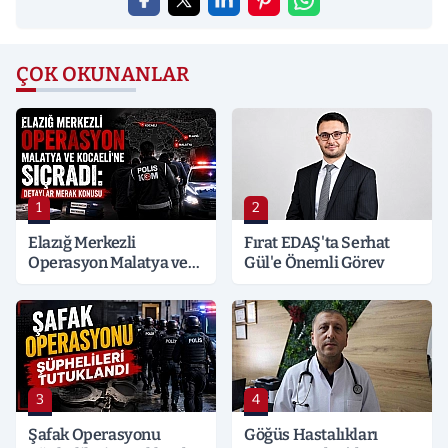
ÇOK OKUNANLAR
1
2
Elazığ Merkezli
Fırat EDAŞ'ta Serhat
Operasyon Malatya ve
Gül'e Önemli Görev
Kocaeli’ne Sıçradı:
Detaylar Merak Konusu
3
4
Şafak Operasyonu
Göğüs Hastalıkları