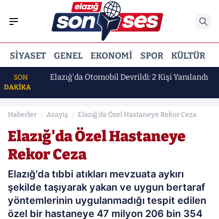
SIYASET
GENEL
EKONOMI
SPOR
KÜLTÜR
E
 Erdem
Elazığ'da Otomobil Devrildi: 2 Kişi Yaralandı
SON
DAKİKA
Haberler
Asayiş
Elazığ'da Özel Hastaneye Rekor Ceza
Elazığ'da Özel Hastaneye
Rekor Ceza
Elazığ'da tıbbi atıkları mevzuata aykırı
şekilde taşıyarak yakan ve uygun bertaraf
yöntemlerinin uygulanmadığı tespit edilen
özel bir hastaneye 47 milyon 206 bin 354