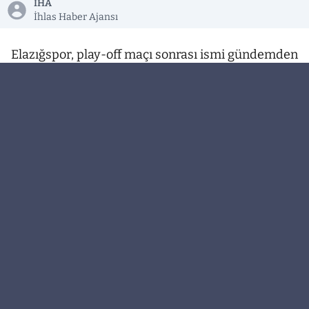
İHA
İhlas Haber Ajansı
Elazığspor, play-off maçı sonrası ismi gündemden
düşmeyen teknik direktör Erkan Sözeri ve stoper
Sakıb Aytaç hakkında bir açıklama yaptı.
TFF 1. Lig’in eşiğinden dönen Elazığspor’da teknik
direktör Erkan Sözeri ve stoper Sakıb Aytaç
gündemi uzun süre meşgul etti. Kulüp de konu
hakkında bir açıklama yaptı ve yaşanan
gelişmelere açıklama getirdi.
Kulüpten yapılan açıklamada; "Teknik direktör
Erkan Sözeri, Türk Futbolu’nun yetiştirmiş
olduğu Ender şahsiyetlerden biridir ve Elazığspor
Kulübü’ne büyük katkıları olmuştur, görev yaptığı