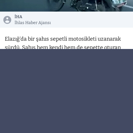
İHA
İhlas Haber Ajansı
Elazığ’da bir şahıs sepetli motosikleti uzanarak
sürdü. Şahıs hem kendi hem de sepette oturan
arkadaşının canını hiçe saydı.
Olay, Güney Çevre yolunda meydana geldi.
Edinilen bilgiye göre, bir şahıs sepetli motosikleti
üzerine uzanarak sürdü. Sürücü yaptığı davranış
ile hem kendi canını hem de sepette oturan
arkadaşının canını hiçe saydı. Trafiği de tehlikeye
atan şahsın tehlikeli yolculuğu başka bir
sürücünün cep telefonu kamerasına yansıdı.