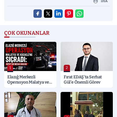
İHA
ÇOK OKUNANLAR
1
2
Elazığ Merkezli
Fırat EDAŞ'ta Serhat
Operasyon Malatya ve
Gül'e Önemli Görev
Kocaeli’ne Sıçradı:
Detaylar Merak Konusu