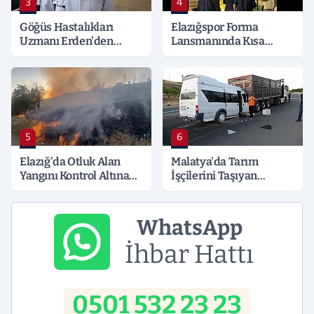
3
4
Göğüs Hastalıkları
Elazığspor Forma
Uzmanı Erden'den
Lansmanında Kısa
Hayati Klima Uyarısı
Süreli Gerginlik
5
6
Elazığ'da Otluk Alan
Malatya'da Tarım
Yangını Kontrol Altına
İşçilerini Taşıyan
Alındı
Minibüs Tıra Çarptı: 19
Yaralı
WhatsApp
İhbar Hattı
0501 532 23 23