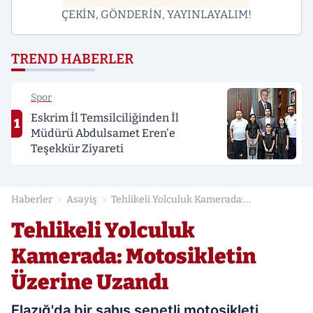
ÇEKİN, GÖNDERİN, YAYINLAYALIM!
TREND HABERLER
Spor
Eskrim İl Temsilciliğinden İl
1
Müdürü Abdulsamet Eren'e
Teşekkür Ziyareti
Haberler
Asayiş
Tehlikeli Yolculuk Kamerada:
Motosikletin Üzerine Uzandı
Tehlikeli Yolculuk
Kamerada: Motosikletin
Üzerine Uzandı
Elazığ'da bir şahıs sepetli motosikleti