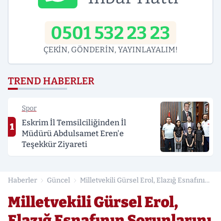
0501 532 23 23
ÇEKİN, GÖNDERİN, YAYINLAYALIM!
TREND HABERLER
Spor
Eskrim İl Temsilciliğinden İl
1
Müdürü Abdulsamet Eren'e
Teşekkür Ziyareti
Haberler
Güncel
Milletvekili Gürsel Erol, Elazığ Esnafının
Sorunlarını Meclis Gündemine Taşıdı
Milletvekili Gürsel Erol,
Elazığ Esnafının Sorunlarını