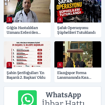
3
4
Göğüs Hastalıkları
Şafak Operasyonu
Uzmanı Erden'den
Şüphelileri Tutuklandı
Hayati Klima Uyarısı
5
6
Şahin Şerifoğulları 'En
Elazığspor Forma
Başarılı 2. Başkan' Oldu
Lansmanında Kısa
Süreli Gerginlik
WhatsApp
İhbar Hattı