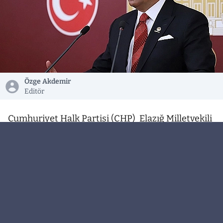
Özge Akdemir
Editör
Cumhuriyet Halk Partisi (CHP) Elazığ Milletvekili
Gürsel Erol, Elazığ’daki esnaf ve KOBİ’lerin
yaşadığı ekonomik sıkıntıları Türkiye Büyük
Millet Meclisi gündemine taşıdı. Erol, Ticaret
Bakanı Ömer Bolat tarafından yanıtlanması
istemiyle TBMM Başkanlığı’na yazılı soru
önergesi sundu.
Önergesinde Elazığ’da faaliyet gösteren küçük