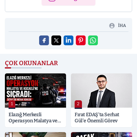
İHA
ÇOK OKUNANLAR
1
2
Elazığ Merkezli
Fırat EDAŞ'ta Serhat
Operasyon Malatya ve
Gül'e Önemli Görev
Kocaeli’ne Sıçradı:
Detaylar Merak Konusu