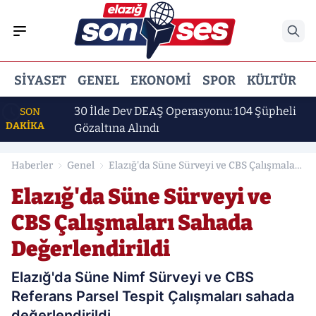
SIYASET
GENEL
EKONOMI
SPOR
KÜLTÜR
E
ı
30 İlde Dev DEAŞ Operasyonu: 104 Şüpheli
SON
DAKİKA
Gözaltına Alındı
Haberler
Genel
Elazığ'da Süne Sürveyi ve CBS Çalışmaları
Sahada Değerlendirildi
Elazığ'da Süne Sürveyi ve
CBS Çalışmaları Sahada
Değerlendirildi
Elazığ'da Süne Nimf Sürveyi ve CBS
Referans Parsel Tespit Çalışmaları sahada
değerlendirildi.