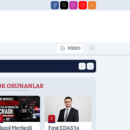
VİDEO
20:41
Şahin Şerifoğullar
OK OKUNANLAR
1
2
lazığ Merkezli
Fırat EDAŞ'ta