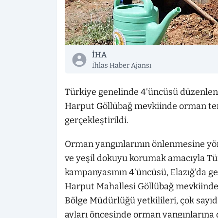
İHA
İhlas Haber Ajansı
Türkiye genelinde 4’üncüsü düzenlen
Harput Göllübağ mevkiinde orman temiz
gerçekleştirildi.
Orman yangınlarının önlenmesine yöne
ve yeşil dokuyu korumak amacıyla Tü
kampanyasının 4’üncüsü, Elazığ’da geniş
Harput Mahallesi Göllübağ mevkiinde
Bölge Müdürlüğü yetkilileri, çok sayıda
ayları öncesinde orman yangınlarına d