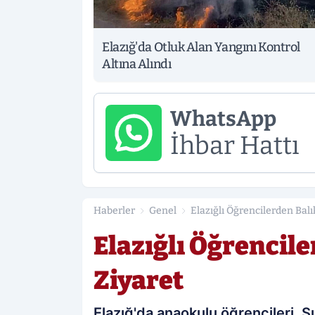
Elazığ'da Otluk Alan Yangını Kontrol
Altına Alındı
WhatsApp
İhbar Hattı
Haberler
Genel
Elazığlı Öğrencilerden Bal
Elazığlı Öğrencil
Ziyaret
Elazığ'da anaokulu öğrencileri, 