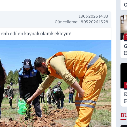
O
M
18.05.2026 14:33
K
Güncelleme: 18.05.2026 15:28
S
M
rcih edilen kaynak olarak ekleyin!
G
H
U
E
H
U
E
F
L
B
K
G