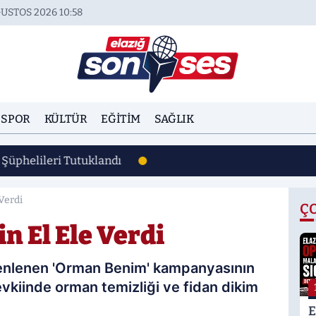
USTOS 2026 10:58
SPOR
KÜLTÜR
EĞITIM
SAĞLIK
Şüphelileri Tutuklandı
 Verdi
Ç
in El Ele Verdi
enlenen 'Orman Benim' kampanyasının
vkiinde orman temizliği ve fidan dikim
E