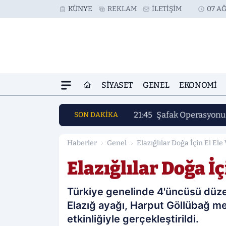
KÜNYE
REKLAM
İLETIŞIM
07 AĞ
SIYASET
GENEL
EKONOMI
21:45
Şafak Operasyonu 
SON DAKİKA
Haberler
Genel
Elazığlılar Doğa İçin El Ele
Elazığlılar Doğa İç
Türkiye genelinde 4'üncüsü düz
Elazığ ayağı, Harput Göllübağ me
etkinliğiyle gerçekleştirildi.