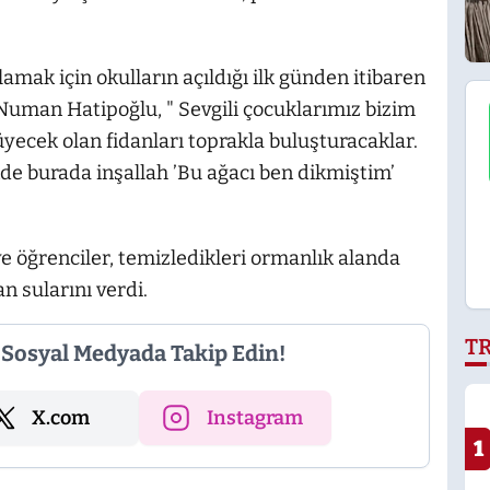
lamak için okulların açıldığı ilk günden itibaren
 Numan Hatipoğlu, " Sevgili çocuklarımız bizim
üyecek olan fidanları toprakla buluşturacaklar.
de burada inşallah ’Bu ağacı ben dikmiştim’
 öğrenciler, temizledikleri ormanlık alanda
n sularını verdi.
T
i Sosyal Medyada Takip Edin!
X.com
Instagram
1