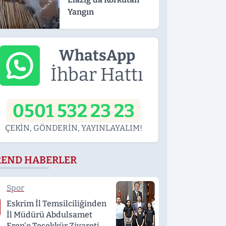
Yangın
WhatsApp
İhbar Hattı
0501 532 23 23
ÇEKİN, GÖNDERİN, YAYINLAYALIM!
REND HABERLER
Spor
Eskrim İl Temsilciliğinden
İl Müdürü Abdulsamet
Eren'e Teşekkür Ziyareti