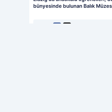
bünyesinde bulunan Balık Müzesi
PAYLAŞ
Elazığ Sonses
kaynağını Google'da te