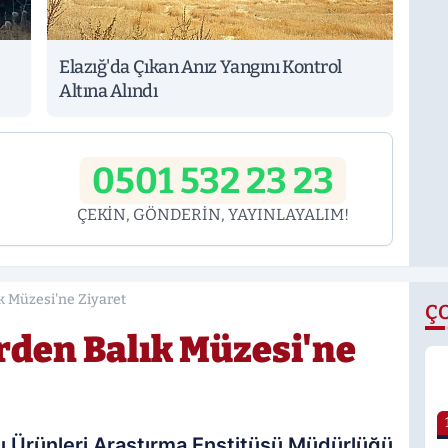
Elazığ'da Çıkan Anız Yangını Kontrol
Altına Alındı
0501 532 23 23
ÇEKİN, GÖNDERİN, YAYINLAYALIM!
ık Müzesi'ne Ziyaret
Ç
erden Balık Müzesi'ne
Su Ürünleri Araştırma Enstitüsü Müdürlüğü