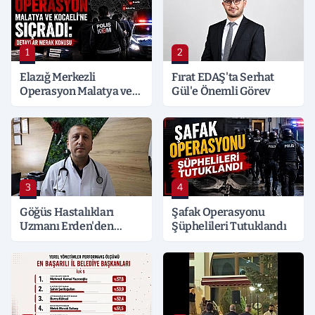
1
2
Elazığ Merkezli
Fırat EDAŞ'ta Serhat
Operasyon Malatya ve
Gül'e Önemli Görev
Kocaeli’ne Sıçradı:
Detaylar Merak Konusu
3
4
Göğüs Hastalıkları
Şafak Operasyonu
Uzmanı Erden'den
Şüphelileri Tutuklandı
Hayati Klima Uyarısı