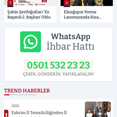
5
6
Şahin Şerifoğulları 'En
Elazığspor Forma
Başarılı 2. Başkan' Oldu
Lansmanında Kısa
Süreli Gerginlik
WhatsApp
İhbar Hattı
0501 532 23 23
ÇEKİN, GÖNDERİN, YAYINLAYALIM!
TREND HABERLER
Spor
Eskrim İl Temsilciliğinden İl
1