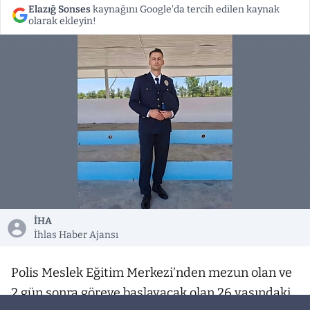
Elazığ Sonses
kaynağını Google'da tercih edilen kaynak
olarak ekleyin!
İHA
İhlas Haber Ajansı
Polis Meslek Eğitim Merkezi’nden mezun olan ve
2 gün sonra göreve başlayacak olan 26 yaşındaki