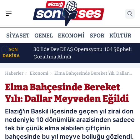
SIYASET
GENEL
EKONOMI
SPOR
KÜLTÜR
E
dı
30 İlde Dev DEAŞ Operasyonu: 104 Şüpheli
SON
DAKİKA
Gözaltına Alındı
Haberler
Ekonomi
Elma Bahçesinde Bereket Yılı: Dallar
Meyveden Eğildi
Elma Bahçesinde Bereket
Yılı: Dallar Meyveden Eğildi
Elazığ'ın Baskil ilçesinde geçen yıl zirai don
nedeniyle 10 dönümlük arazisinden sadece
tek bir çürük elma alabilen çiftçinin
bahçesinde bu yıl meyve bolluğu gözlendi.