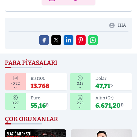
İHA
PARA PIYASALARI
Bist100
Dolar
-0.22
0.18
13.768
47,71
₺
Euro
Altın (Gr)
0.27
2.75
55,16
₺
6.671,20
₺
ÇOK OKUNANLAR