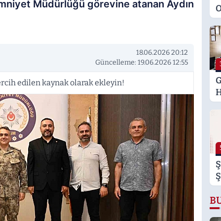
 Emniyet Müdürlüğü görevine atanan Aydın
O
M
K
S
18.06.2026 20:12
M
Güncelleme: 19.06.2026 12:55
G
rcih edilen kaynak olarak ekleyin!
H
U
E
H
U
Ş
Ş
B
B
B