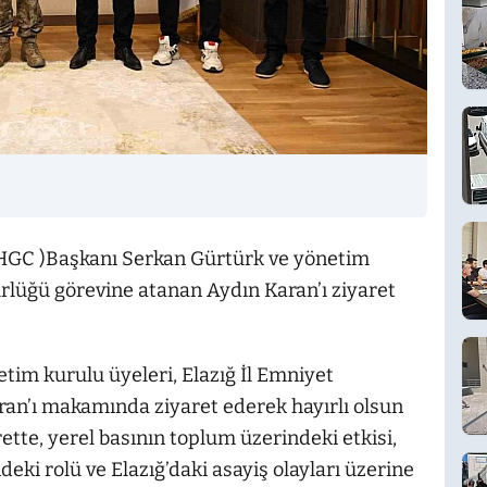
FHGC )Başkanı Serkan Gürtürk ve yönetim
rlüğü görevine atanan Aydın Karan’ı ziyaret
im kurulu üyeleri, Elazığ İl Emniyet
an’ı makamında ziyaret ederek hayırlı olsun
arette, yerel basının toplum üzerindeki etkisi,
ki rolü ve Elazığ’daki asayiş olayları üzerine