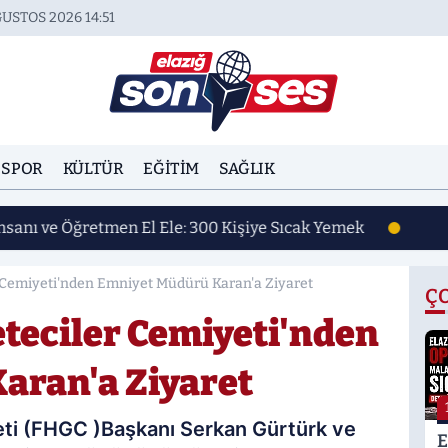
USTOS 2026 14:51
SPOR
KÜLTÜR
EĞITIM
SAĞLIK
İnsanı ve Öğretmen El Ele: 300 Kişiye Sıcak Yemek
r Cemiyeti'nden Emniyet Müdürü Karan'a Ziyaret
Ç
eteciler Cemiyeti'nden
aran'a Ziyaret
eti (FHGC )Başkanı Serkan Gürtürk ve
E