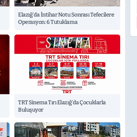
Elazığ'da İntihar Notu Sonrası Tefecilere
Operasyon: 6 Tutuklama
TRT Sinema Tırı Elazığ'da Çocuklarla
Buluşuyor