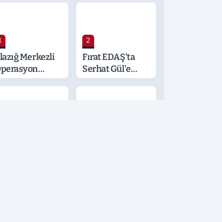
1
2
lazığ Merkezli
Fırat EDAŞ'ta
perasyon
Serhat Gül'e
alatya ve
Önemli Görev
ocaeli’ne
ıçradı: Detaylar
erak Konusu
3
4
öğüs
Şafak
astalıkları
Operasyonu
zmanı
Şüphelileri
rden'den
Tutuklandı
ayati Klima
yarısı
5
6