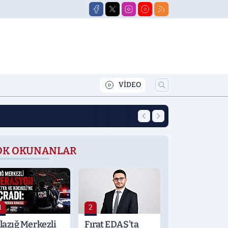
VİDEO
15:15
Elazığ'da Otomobi
OK OKUNANLAR
1
2
lazığ Merkezli
Fırat EDAŞ'ta