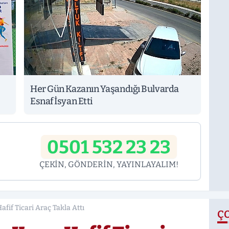
Her Gün Kazanın Yaşandığı Bulvarda
Esnaf İsyan Etti
0501 532 23 23
ÇEKİN, GÖNDERİN, YAYINLAYALIM!
fif Ticari Araç Takla Attı
Ç