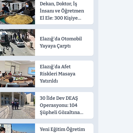
Dekan, Doktor, İş
İnsanı ve Öğretmen
El Ele: 300 Kişiye
Sıcak Yemek
Elazığ'da Otomobil
Yayaya Çarptı
Elazığ'da Afet
Riskleri Masaya
Yatırıldı
30 İlde Dev DEAŞ
Operasyonu: 104
Şüpheli Gözaltına
Alındı
Yeni Eğitim Öğretim