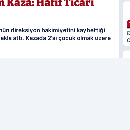
 Kaza: Hafif Ticari
nün direksiyon hakimiyetini kaybettiği
E
 takla attı. Kazada 2'si çocuk olmak üzere
O
M
K
S
18.06.2026 19:17
M
Güncelleme: 18.06.2026 20:13
G
rcih edilen kaynak olarak ekleyin!
H
U
E
H
U