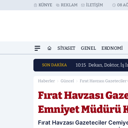
KÜNYE
REKLAM
İLETIŞIM
08 AĞ
SIYASET
GENEL
EKONOMI
10:15
Dekan, Doktor, İş 
SON DAKİKA
Haberler
Güncel
Fırat Havzası Gazetecile
Fırat Havzası Gaz
Emniyet Müdürü K
Fırat Havzası Gazeteciler Cemiy