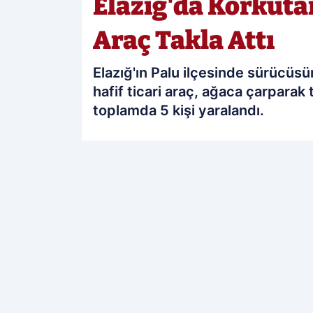
Elazığ'da Korkutan
Araç Takla Attı
Elazığ'ın Palu ilçesinde sürücüsü
hafif ticari araç, ağaca çarparak
toplamda 5 kişi yaralandı.
PAYLAŞ
Elazığ Sonses
kaynağını Google'da te