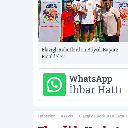
Elazığlı Raketlerden Büyük Başarı:
Finaldeler
WhatsApp
İhbar Hattı
Haberler
Asayiş
Elazığ'da Korkutan Kaza: Ha