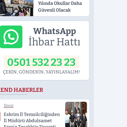
Yılında Okullar Daha
Güvenli Olacak
WhatsApp
İhbar Hattı
0501 532 23 23
ÇEKİN, GÖNDERİN, YAYINLAYALIM!
REND HABERLER
Spor
Eskrim İl Temsilciliğinden
İl Müdürü Abdulsamet
Eren'e Teşekkür Ziyareti