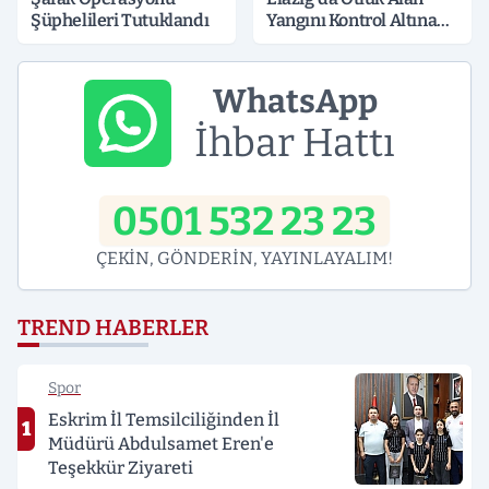
Şüphelileri Tutuklandı
Yangını Kontrol Altına
Alındı
WhatsApp
İhbar Hattı
0501 532 23 23
ÇEKİN, GÖNDERİN, YAYINLAYALIM!
TREND HABERLER
Spor
Eskrim İl Temsilciliğinden İl
1
Müdürü Abdulsamet Eren'e
Teşekkür Ziyareti