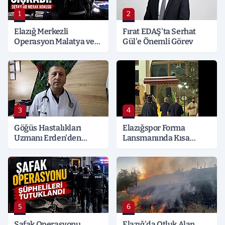
1
2
Elazığ Merkezli
Fırat EDAŞ'ta Serhat
Operasyon Malatya ve
Gül'e Önemli Görev
Kocaeli’ne Sıçradı:
Detaylar Merak Konusu
3
4
Göğüs Hastalıkları
Elazığspor Forma
Uzmanı Erden'den
Lansmanında Kısa
Hayati Klima Uyarısı
Süreli Gerginlik
5
6
Şafak Operasyonu
Elazığ'da Otluk Alan