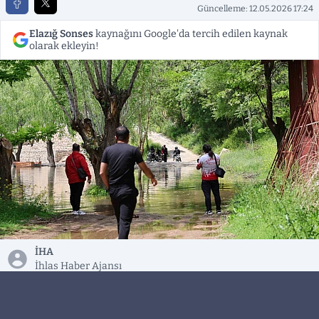
Güncelleme: 12.05.2026 17:24
Elazığ Sonses
kaynağını Google'da tercih edilen kaynak
olarak ekleyin!
İHA
İhlas Haber Ajansı
Elazığ’da etkili olan yoğun yağışların ardından