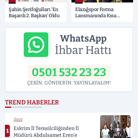
Şahin Şerifoğulları 'En
Elazığspor Forma
Başarılı 2. Başkan' Oldu
Lansmanında Kısa
Süreli Gerginlik
WhatsApp
İhbar Hattı
0501 532 23 23
ÇEKİN, GÖNDERİN, YAYINLAYALIM!
TREND HABERLER
Spor
Eskrim İl Temsilciliğinden İl
1
Müdürü Abdulsamet Eren'e