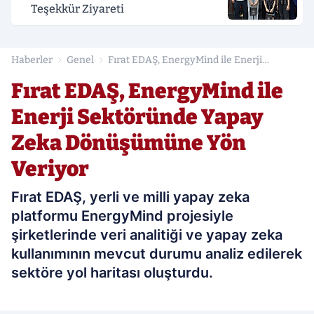
Teşekkür Ziyareti
Haberler
Genel
Fırat EDAŞ, EnergyMind ile Enerji
Sektöründe Yapay Zeka Dönüşümüne Yön
Fırat EDAŞ, EnergyMind ile
Veriyor
Enerji Sektöründe Yapay
Zeka Dönüşümüne Yön
Veriyor
Fırat EDAŞ, yerli ve milli yapay zeka
platformu EnergyMind projesiyle
şirketlerinde veri analitiği ve yapay zeka
kullanımının mevcut durumu analiz edilerek
sektöre yol haritası oluşturdu.