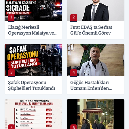
1
2
Elazığ Merkezli
Fırat EDAŞ'ta Serhat
Operasyon Malatya ve
Gül'e Önemli Görev
Kocaeli’ne Sıçradı:
Detaylar Merak Konusu
3
4
Şafak Operasyonu
Göğüs Hastalıkları
Şüphelileri Tutuklandı
Uzmanı Erden'den
Hayati Klima Uyarısı
5
6