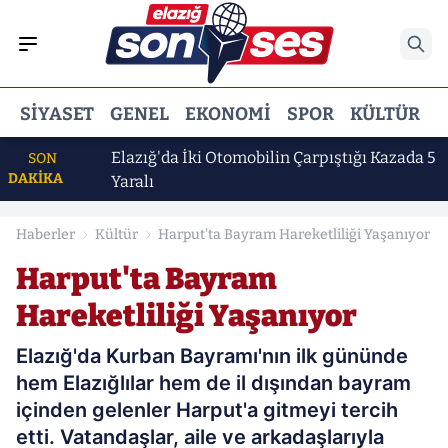
SIYASET
GENEL
EKONOMI
SPOR
KÜLTÜR
E
Daha
Elazığ'da İki Otomobilin Çarpıştığı Kazada 5
SON
DAKİKA
Yaralı
Haberler
Kültür
Harput'ta Bayram Hareketliliği Yaşanıyor
Harput'ta Bayram
Hareketliliği Yaşanıyor
Elazığ'da Kurban Bayramı'nın ilk gününde
hem Elazığlılar hem de il dışından bayram
içinden gelenler Harput'a gitmeyi tercih
etti. Vatandaşlar, aile ve arkadaşlarıyla