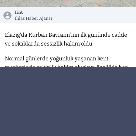
İHA
İhlas Haber Ajansı
Elazığ’da Kurban Bayramı’nın ilk gününde cadde
ve sokaklarda sessizlik hakim oldu.
Normal günlerde yoğunluk yaşanan kent
merkezinde sakinlik hakim olurken, özellikle her
gün binlerce kişinin uğrak noktası olan Gazi
Caddesi boş kaldı. Bayram tatilini fırsat bilen
birçok vatandaşın şehir dışına gitmesi ve aile
ziyaretlerine yönelmesiyle kent merkezindeki
insan ve araç trafiğinde gözle görülür azalma
yaşandı. Gün içerisinde yaşanan yoğunluk yerini
sessizliğe bıraktı. Trafikteki yoğunluğun