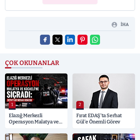
İHA
ÇOK OKUNANLAR
1
2
Elazığ Merkezli
Fırat EDAŞ'ta Serhat
Operasyon Malatya ve
Gül'e Önemli Görev
Kocaeli’ne Sıçradı:
Detaylar Merak Konusu