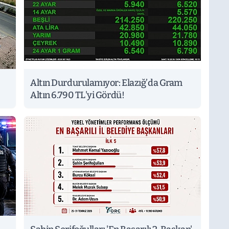
Altın Durdurulamıyor: Elazığ’da Gram
Altın 6.790 TL'yi Gördü!