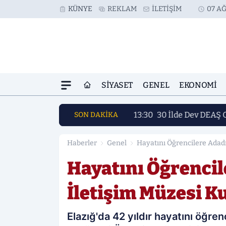
KÜNYE
REKLAM
İLETIŞIM
07 AĞ
SIYASET
GENEL
EKONOMI
13:30
30 İlde Dev DEAŞ 
SON DAKİKA
Haberler
Genel
Hayatını Öğrencilere Adadı
Hayatını Öğrencil
İletişim Müzesi K
Elazığ'da 42 yıldır hayatını öğren