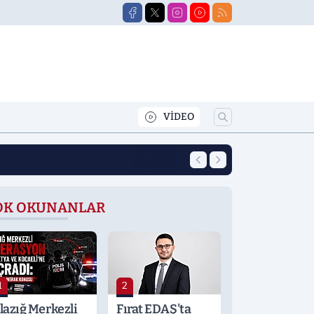
VİDEO
12:39
Yeni Eğitim Öğret
OK OKUNANLAR
1
2
lazığ Merkezli
Fırat EDAŞ'ta