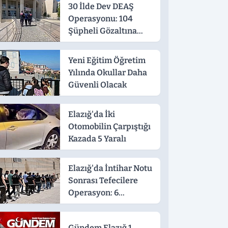
30 İlde Dev DEAŞ
Operasyonu: 104
Şüpheli Gözaltına
Alındı
Yeni Eğitim Öğretim
Yılında Okullar Daha
Güvenli Olacak
Elazığ'da İki
Otomobilin Çarpıştığı
Kazada 5 Yaralı
Elazığ'da İntihar Notu
Sonrası Tefecilere
Operasyon: 6
Tutuklama
Gündem Elazığ 1.