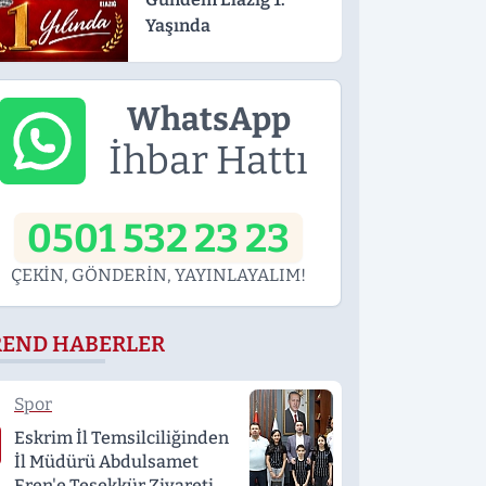
Yaşında
WhatsApp
İhbar Hattı
0501 532 23 23
ÇEKİN, GÖNDERİN, YAYINLAYALIM!
REND HABERLER
Spor
Eskrim İl Temsilciliğinden
İl Müdürü Abdulsamet
Eren'e Teşekkür Ziyareti