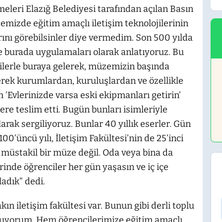
eleri Elazığ Belediyesi tarafından açılan Basın
emizde eğitim amaçlı iletişim teknolojilerinin
nı görebilsinler diye vermedim. Son 500 yılda
ze burada uygulamaları olarak anlatıyoruz. Bu
ilerle buraya gelerek, müzemizin başında
erek kurumlardan, kuruluşlardan ve özellikle
 ’Evlerinizde varsa eski ekipmanları getirin’
lere teslim etti. Bugün bunları isimleriyle
arak sergiliyoruz. Bunlar 40 yıllık eserler. Gün
0’üncü yılı, İletişim Fakültesi’nin de 25’inci
sı müstakil bir müze değil. Oda veya bina da
erinde öğrenciler her gün yaşasın ve iç içe
adık" dedi.
ın iletişim fakültesi var. Bunun gibi derli toplu
oluyorum. Hem öğrencilerimize eğitim amaçlı