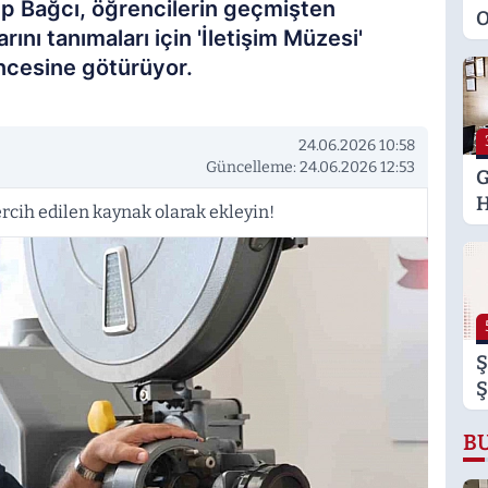
ep Bağcı, öğrencilerin geçmişten
O
ını tanımaları için 'İletişim Müzesi'
M
ncesine götürüyor.
K
S
M
24.06.2026 10:58
Güncelleme: 24.06.2026 12:53
G
H
rcih edilen kaynak olarak ekleyin!
U
E
H
U
Ş
Ş
B
B
B