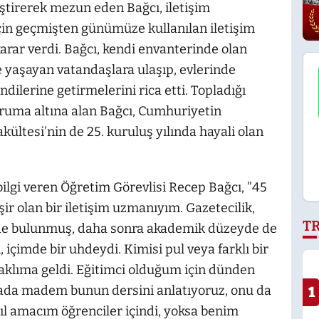
ştirerek mezun eden Bağcı, iletişim
 için geçmişten günümüze kullanılan iletişim
arar verdi. Bağcı, kendi envanterinde olan
e yaşayan vatandaşlara ulaşıp, evlerinde
ndilerine getirmelerini rica etti. Topladığı
ruma altına alan Bağcı, Cumhuriyetin
akültesi’nin de 25. kuruluş yılında hayali olan
gi veren Öğretim Görevlisi Recep Bağcı, "45
eşir olan bir iletişim uzmanıyım. Gazetecilik,
T
nde bulunmuş, daha sonra akademik düzeyde de
, içimde bir uhdeydi. Kimisi pul veya farklı bir
aklıma geldi. Eğitimci olduğum için dünden
mada madem bunun dersini anlatıyoruz, onu da
1
ıl amacım öğrenciler içindi, yoksa benim