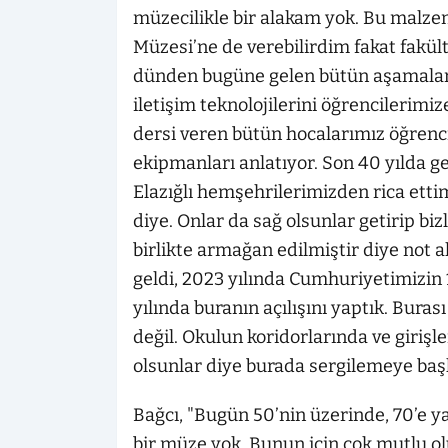
müzecilikle bir alakam yok. Bu malzem
Müzesi’ne de verebilirdim fakat fakült
dünden bugüne gelen bütün aşamaları
iletişim teknolojilerini öğrencilerimi
dersi veren bütün hocalarımız öğrenc
ekipmanları anlatıyor. Son 40 yılda g
Elazığlı hemşehrilerimizden rica ettim
diye. Onlar da sağ olsunlar getirip biz
birlikte armağan edilmiştir diye not al
geldi, 2023 yılında Cumhuriyetimizin 10
yılında buranın açılışını yaptık. Bura
değil. Okulun koridorlarında ve girişl
olsunlar diye burada sergilemeye başl
Bağcı, "Bugün 50’nin üzerinde, 70’e yak
bir müze yok. Bunun için çok mutlu 