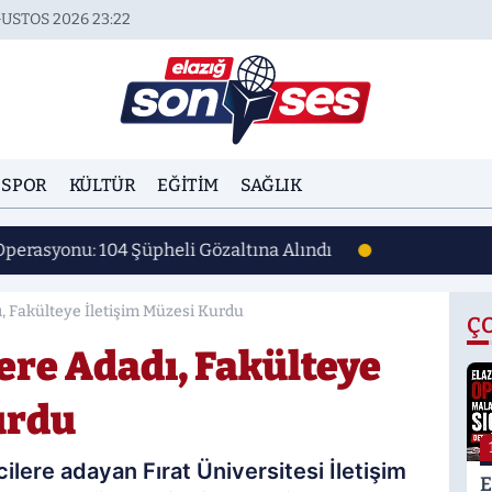
USTOS 2026 23:22
SPOR
KÜLTÜR
EĞITIM
SAĞLIK
Operasyonu: 104 Şüpheli Gözaltına Alındı
, Fakülteye İletişim Müzesi Kurdu
Ç
ere Adadı, Fakülteye
urdu
cilere adayan Fırat Üniversitesi İletişim
E