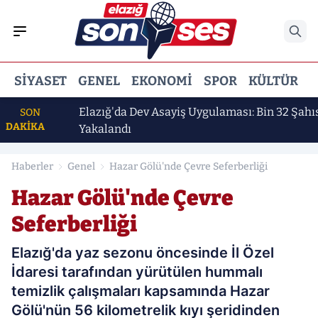
SIYASET
GENEL
EKONOMI
SPOR
KÜLTÜR
E
şkan"
Elazığ'da Dev Asayiş Uygulaması: Bin 32 Şahıs
SON
DAKİKA
Yakalandı
Haberler
Genel
Hazar Gölü'nde Çevre Seferberliği
Hazar Gölü'nde Çevre
Seferberliği
Elazığ'da yaz sezonu öncesinde İl Özel
İdaresi tarafından yürütülen hummalı
temizlik çalışmaları kapsamında Hazar
Gölü'nün 56 kilometrelik kıyı şeridinden