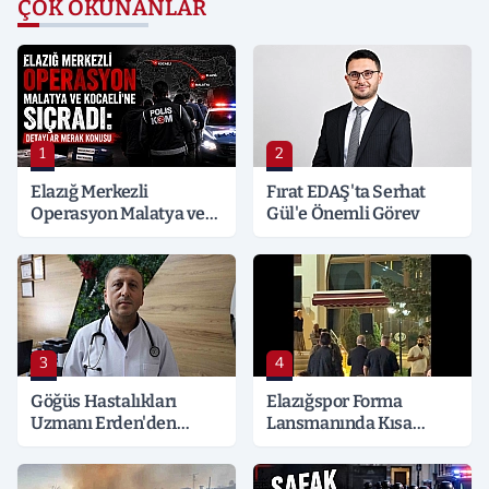
ÇOK OKUNANLAR
1
2
Elazığ Merkezli
Fırat EDAŞ'ta Serhat
Operasyon Malatya ve
Gül'e Önemli Görev
Kocaeli’ne Sıçradı:
Detaylar Merak Konusu
3
4
Göğüs Hastalıkları
Elazığspor Forma
Uzmanı Erden'den
Lansmanında Kısa
Hayati Klima Uyarısı
Süreli Gerginlik