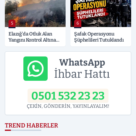
5
6
Elazığ'da Otluk Alan
Şafak Operasyonu
Yangını Kontrol Altına
Şüphelileri Tutuklandı
Alındı
WhatsApp
İhbar Hattı
0501 532 23 23
ÇEKİN, GÖNDERİN, YAYINLAYALIM!
TREND HABERLER