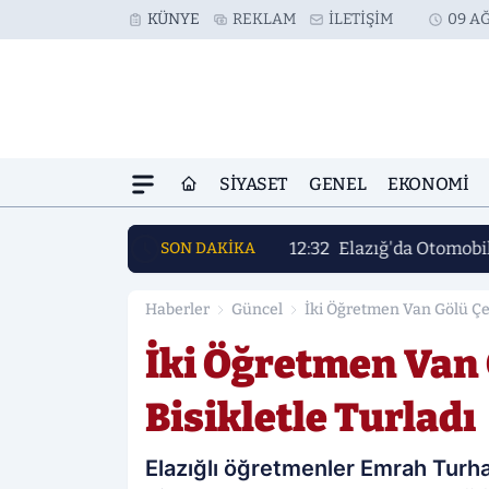
KÜNYE
REKLAM
İLETIŞIM
09 AĞ
SIYASET
GENEL
EKONOMI
12:32
Elazığ'da Otomobil 
SON DAKİKA
Haberler
Güncel
İki Öğretmen Van Gölü Çev
İki Öğretmen Van 
Bisikletle Turladı
Elazığlı öğretmenler Emrah Turha