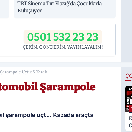
TRT Sinema Tırı Elazığ'da Çocuklarla
Buluşuyor
0501 532 23 23
ÇEKİN, GÖNDERİN, YAYINLAYALIM!
arampole Uçtu: 5 Yaralı
Ç
tomobil Şarampole
il şarampole uçtu. Kazada araçta
E
O