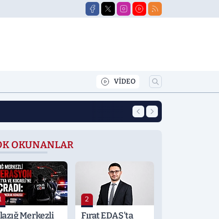
VİDEO
12:00
Ustasının “Halayı
OK OKUNANLAR
1
2
lazığ Merkezli
Fırat EDAŞ'ta