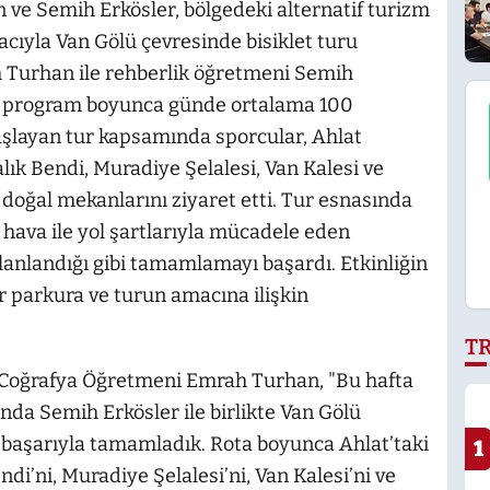
 ve Semih Erkösler, bölgedeki alternatif turizm
cıyla Van Gölü çevresinde bisiklet turu
 Turhan ile rehberlik öğretmeni Semih
en program boyunca günde ortalama 100
aşlayan tur kapsamında sporcular, Ahlat
alık Bendi, Muradiye Şelalesi, Van Kalesi ve
 doğal mekanlarını ziyaret etti. Tur esnasında
u hava ile yol şartlarıyla mücadele eden
lanlandığı gibi tamamlamayı başardı. Etkinliğin
parkura ve turun amacına ilişkin
T
n Coğrafya Öğretmeni Emrah Turhan, "Bu hafta
nda Semih Erkösler ile birlikte Van Gölü
 başarıyla tamamladık. Rota boyunca Ahlat’taki
1
ndi’ni, Muradiye Şelalesi’ni, Van Kalesi’ni ve