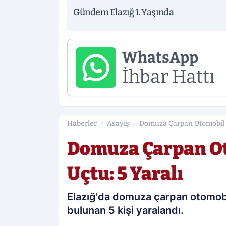
Gündem Elazığ 1. Yaşında
WhatsApp
İhbar Hattı
Haberler
Asayiş
Domuza Çarpan Otomobil Ş
Domuza Çarpan O
Uçtu: 5 Yaralı
Elazığ'da domuza çarpan otomob
bulunan 5 kişi yaralandı.