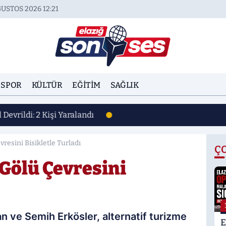
USTOS 2026 12:21
SPOR
KÜLTÜR
EĞITIM
SAĞLIK
Devrildi: 2 Kişi Yaralandı
resini Bisikletle Turladı
Ç
Gölü Çevresini
n ve Semih Erkösler, alternatif turizme
E