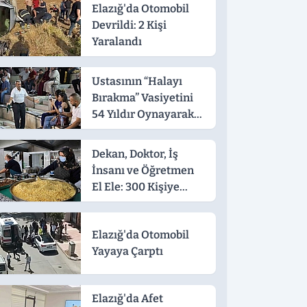
Elazığ'da Otomobil
Devrildi: 2 Kişi
Yaralandı
Ustasının “Halayı
Bırakma” Vasiyetini
54 Yıldır Oynayarak
Yaşatıyor
Dekan, Doktor, İş
İnsanı ve Öğretmen
El Ele: 300 Kişiye
Sıcak Yemek
Elazığ'da Otomobil
Yayaya Çarptı
Elazığ'da Afet