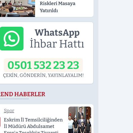
Riskleri Masaya
Yatırıldı
WhatsApp
İhbar Hattı
0501 532 23 23
ÇEKİN, GÖNDERİN, YAYINLAYALIM!
REND HABERLER
Spor
Eskrim İl Temsilciliğinden
İl Müdürü Abdulsamet
Eren'e Teşekkür Ziyareti