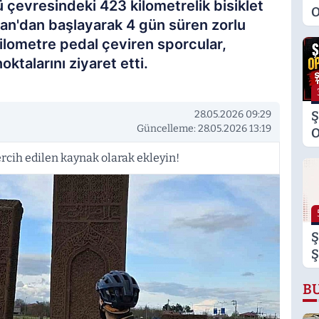
çevresindeki 423 kilometrelik bisiklet
O
van'dan başlayarak 4 gün süren zorlu
M
ilometre pedal çeviren sporcular,
K
ktalarını ziyaret etti.
S
M
28.05.2026 09:29
Ş
Güncelleme: 28.05.2026 13:19
O
Ş
rcih edilen kaynak olarak ekleyin!
T
Ş
Ş
B
B
B