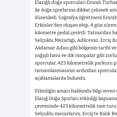
Elazığlı doğa sporcuları Emrah Turhan
ile doğa sporlarına dikkat çekmek ama
düzenledi. Coğrafya öğretmeni Emrah
Erkösler’den oluşan ekip, 4 gün sür
kilometre pedal çevirdi. Tatvan’dan b
Selçuklu Mezarlığı, Adilcevaz, Erciş B
Akdamar Adası gibi bölgenin tarihi ve
yağışlı hava ve dik rampalar gibi zorl
sporcular, 423 kilometrelik parkuru p
tamamlanmasının ardından sporcular 
açıklamalarda bulundu.
Etkinliğin amacı hakkında bilgi vere
Elazığ Doğa Sporları etkinliği kapsamı
çevresinde 423 kilometrelik tam turu
Selçuklu mezarlarını, Erciş’te Balık Be