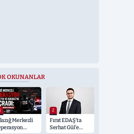
OK OKUNANLAR
1
2
lazığ Merkezli
Fırat EDAŞ'ta
perasyon
Serhat Gül'e