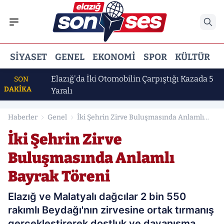
SIYASET
GENEL
EKONOMI
SPOR
KÜLTÜR
E
Daha
Elazığ'da İki Otomobilin Çarpıştığı Kazada 5
SON
DAKİKA
Yaralı
Haberler
Genel
İki Şehrin Zirve Buluşmasında Anlamlı
Bayrak Töreni
İki Şehrin Zirve
Buluşmasında Anlamlı
Bayrak Töreni
Elazığ ve Malatyalı dağcılar 2 bin 550
rakımlı Beydağı'nın zirvesine ortak tırmanış
gerçekleştirerek dostluk ve dayanışma