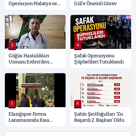
Operasyon Malatya ve
Gül'e Önemli Görev
Kocaeli’ne Sıçradı:
Detaylar Merak Konusu
3
4
Göğüs Hastalıkları
Şafak Operasyonu
Uzmanı Erden'den
Şüphelileri Tutuklandı
Hayati Klima Uyarısı
5
6
Elazığspor Forma
Şahin Şerifoğulları 'En
Lansmanında Kısa
Başarılı 2. Başkan' Oldu
Süreli Gerginlik