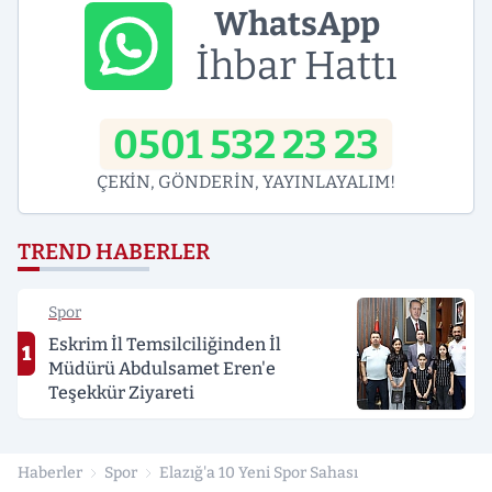
WhatsApp
İhbar Hattı
0501 532 23 23
ÇEKİN, GÖNDERİN, YAYINLAYALIM!
TREND HABERLER
Spor
Eskrim İl Temsilciliğinden İl
1
Müdürü Abdulsamet Eren'e
Teşekkür Ziyareti
Haberler
Spor
Elazığ'a 10 Yeni Spor Sahası