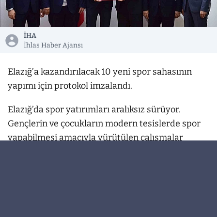
İHA
İhlas Haber Ajansı
Elazığ’a kazandırılacak 10 yeni spor sahasının
yapımı için protokol imzalandı.
Elazığ’da spor yatırımları aralıksız sürüyor.
Gençlerin ve çocukların modern tesislerde spor
yapabilmesi amacıyla yürütülen çalışmalar
kapsamında, Spor Toto Teşkilat Başkanlığı ile
kente kazandırılacak 10 yeni spor sahasının
yapımı için protokol imzalandı. Yapımı
tamamlanan ve yapımı devam eden tesislerle
birlikte il genelindeki spor sahası sayısının 80’e