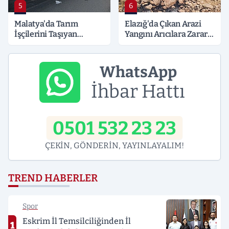
5
6
Malatya'da Tarım
Elazığ'da Çıkan Arazi
İşçilerini Taşıyan
Yangını Arıcılara Zarar
Minibüs Tıra Çarptı: 19
Verdi
Yaralı
WhatsApp
İhbar Hattı
0501 532 23 23
ÇEKİN, GÖNDERİN, YAYINLAYALIM!
TREND HABERLER
Spor
Eskrim İl Temsilciliğinden İl
1