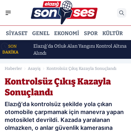
SIYASET
GENEL
EKONOMI
SPOR
KÜLTÜR
E
örev
Elazığ'da Otluk Alan Yangını Kontrol Altına
SON
DAKİKA
Alındı
Haberler
Asayiş
Kontrolsüz Çıkış Kazayla Sonuçlandı
Kontrolsüz Çıkış Kazayla
Sonuçlandı
Elazığ'da kontrolsüz şekilde yola çıkan
otomobile çarpmamak için manevra yapan
motosiklet devrildi. Kazada yaralanan
olmazken, o anlar güvenlik kamerasına