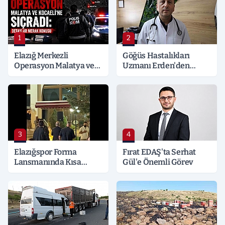
1
2
Elazığ Merkezli
Göğüs Hastalıkları
Operasyon Malatya ve
Uzmanı Erden'den
Kocaeli’ne Sıçradı:
Hayati Klima Uyarısı
Detaylar Merak Konusu
3
4
Elazığspor Forma
Fırat EDAŞ'ta Serhat
Lansmanında Kısa
Gül'e Önemli Görev
Süreli Gerginlik