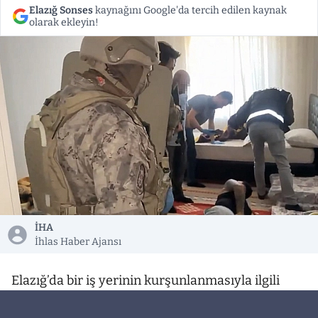
Elazığ Sonses
kaynağını Google'da tercih edilen kaynak
olarak ekleyin!
İHA
İhlas Haber Ajansı
Elazığ’da bir iş yerinin kurşunlanmasıyla ilgili
Elazığ merkezli 4 ilde düzenlenen operasyonda