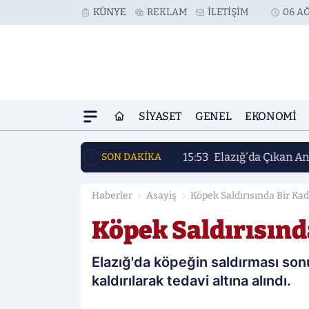
KÜNYE
REKLAM
İLETIŞIM
06 AĞ
SIYASET
GENEL
EKONOMI
15:53
Elazığ'da Çıkan An
SON DAKİKA
Haberler
Asayiş
Köpek Saldırısında Bir Kad
Köpek Saldırısınd
Elazığ'da köpeğin saldırması so
kaldırılarak tedavi altına alındı.