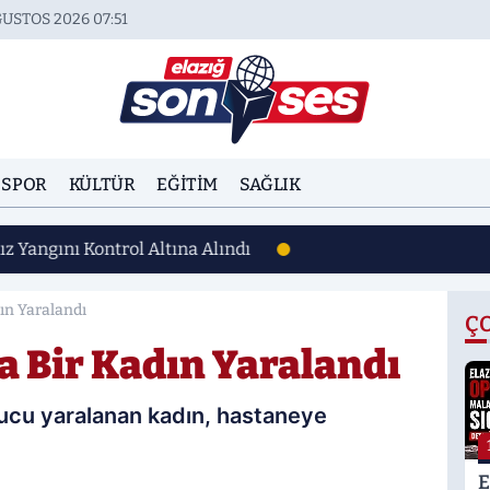
USTOS 2026 07:51
SPOR
KÜLTÜR
EĞITIM
SAĞLIK
ız Yangını Kontrol Altına Alındı
ın Yaralandı
Ç
a Bir Kadın Yaralandı
nucu yaralanan kadın, hastaneye
E