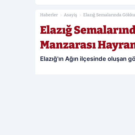
Haberler
Asayiş
Elazığ Semalarında Gökku
Elazığ Semaların
Manzarası Hayran
Elazığ'ın Ağın ilçesinde oluşan g
PAYLAŞ
Elazığ Sonses
kaynağını Google'da te