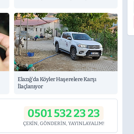
Elazığ'da Köyler Haşerelere Karşı
İlaçlanıyor
0501 532 23 23
ÇEKİN, GÖNDERİN, YAYINLAYALIM!