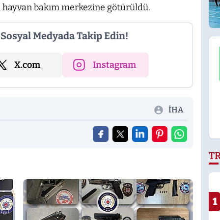
an hayvan bakım merkezine götürüldü.
i Sosyal Medyada Takip Edin!
X.com
Instagram
İHA
T
1