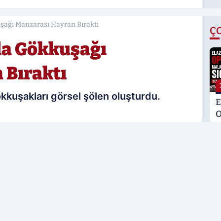
şağı Manzarası Hayran Bıraktı
Ç
da Gökkuşağı
 Bıraktı
ökkuşakları görsel şölen oluşturdu.
E
O
M
02.06.2026 12:28
K
Güncelleme: 02.06.2026 13:07
S
M
rcih edilen kaynak olarak ekleyin!
E
F
L