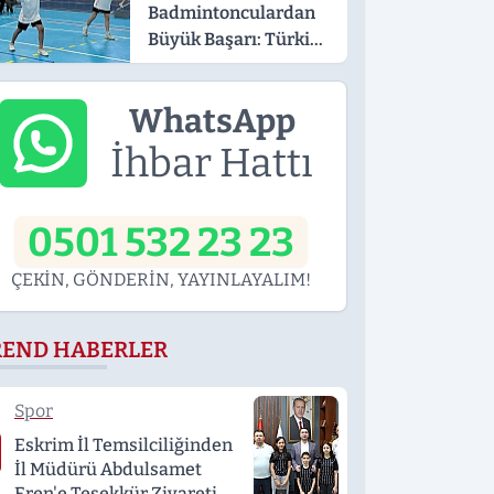
Badmintonculardan
Büyük Başarı: Türkiye
Finallerindeler
WhatsApp
İhbar Hattı
0501 532 23 23
ÇEKİN, GÖNDERİN, YAYINLAYALIM!
REND HABERLER
Spor
Eskrim İl Temsilciliğinden
İl Müdürü Abdulsamet
Eren'e Teşekkür Ziyareti