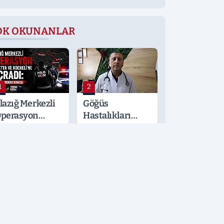
OK OKUNANLAR
1
2
lazığ Merkezli
Göğüs
perasyon
Hastalıkları
alatya ve
Uzmanı
ocaeli’ne
Erden'den
ıçradı: Detaylar
Hayati Klima
erak Konusu
Uyarısı
3
4
lazığspor
Fırat EDAŞ'ta
orma
Serhat Gül'e
ansmanında
Önemli Görev