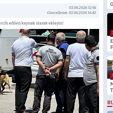
O
02.06.2026 12:56
M
Güncelleme: 02.06.2026 16:42
K
S
rcih edilen kaynak olarak ekleyin!
M
E
F
L
K
G
M
T
T
B
T
Y