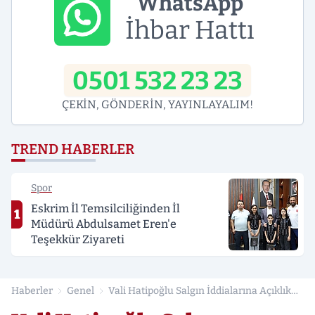
WhatsApp
İhbar Hattı
0501 532 23 23
ÇEKİN, GÖNDERİN, YAYINLAYALIM!
TREND HABERLER
Spor
Eskrim İl Temsilciliğinden İl
1
Müdürü Abdulsamet Eren'e
Teşekkür Ziyareti
Haberler
Genel
Vali Hatipoğlu Salgın İddialarına Açıklık
Getirdi