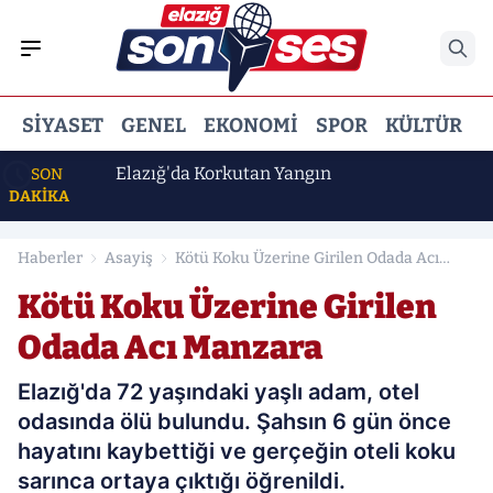
SIYASET
GENEL
EKONOMI
SPOR
KÜLTÜR
E
or
Elazığ'da Korkutan Yangın
SON
DAKİKA
Haberler
Asayiş
Kötü Koku Üzerine Girilen Odada Acı
Manzara
Kötü Koku Üzerine Girilen
Odada Acı Manzara
Elazığ'da 72 yaşındaki yaşlı adam, otel
odasında ölü bulundu. Şahsın 6 gün önce
hayatını kaybettiği ve gerçeğin oteli koku
sarınca ortaya çıktığı öğrenildi.