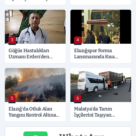
Kocaeli’ne Sıçradı:
Detaylar Merak Konusu
3
4
Göğüs Hastalıkları
Elazığspor Forma
Uzmanı Erden'den
Lansmanında Kısa
Hayati Klima Uyarısı
Süreli Gerginlik
5
6
Elazığ'da Otluk Alan
Malatya'da Tarım
Yangını Kontrol Altına
İşçilerini Taşıyan
Alındı
Minibüs Tıra Çarptı: 19
Yaralı