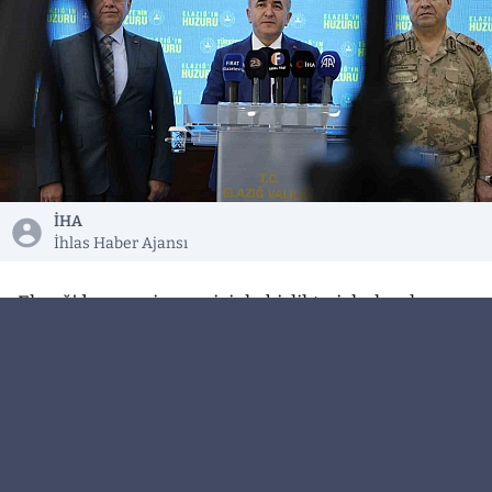
İHA
İhlas Haber Ajansı
Elazığ’da mevsim geçişiyle birlikte ishal ve kusma
vakalarında yaşanan artış iddiaları üzerine
açıklama yapan Vali Numan Hatipoğlu, il
genelindeki içme sularında insan sağlığına zararlı
bir unsura rastlanmadığını bildirdi.
Elazığ Valisi Numan Hatipoğlu, kent genelinde