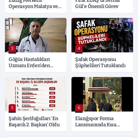
Elazığ Merkezli
Fırat EDAŞ'ta Serhat
Operasyon Malatya ve
Gül'e Önemli Görev
Kocaeli’ne Sıçradı:
Detaylar Merak Konusu
3
4
Göğüs Hastalıkları
Şafak Operasyonu
Uzmanı Erden'den
Şüphelileri Tutuklandı
Hayati Klima Uyarısı
5
6
Şahin Şerifoğulları 'En
Elazığspor Forma
Başarılı 2. Başkan' Oldu
Lansmanında Kısa
Süreli Gerginlik