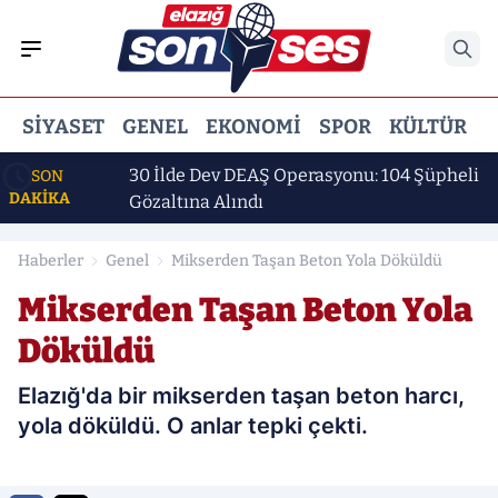
SIYASET
GENEL
EKONOMI
SPOR
KÜLTÜR
E
dı
30 İlde Dev DEAŞ Operasyonu: 104 Şüpheli
SON
DAKİKA
Gözaltına Alındı
Haberler
Genel
Mikserden Taşan Beton Yola Döküldü
Mikserden Taşan Beton Yola
Döküldü
Elazığ'da bir mikserden taşan beton harcı,
yola döküldü. O anlar tepki çekti.