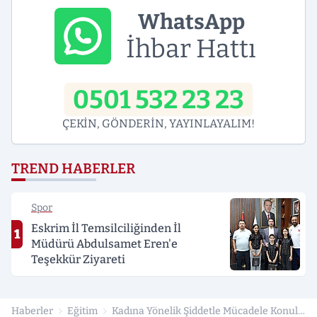
WhatsApp
İhbar Hattı
0501 532 23 23
ÇEKİN, GÖNDERİN, YAYINLAYALIM!
TREND HABERLER
Spor
Eskrim İl Temsilciliğinden İl
1
Müdürü Abdulsamet Eren'e
Teşekkür Ziyareti
Haberler
Eğitim
Kadına Yönelik Şiddetle Mücadele Konulu