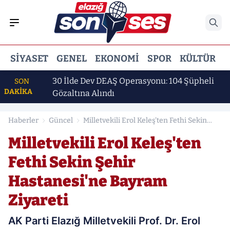
SIYASET
GENEL
EKONOMI
SPOR
KÜLTÜR
E
ı
30 İlde Dev DEAŞ Operasyonu: 104 Şüpheli
SON
DAKİKA
Gözaltına Alındı
Haberler
Güncel
Milletvekili Erol Keleş'ten Fethi Sekin
Şehir Hastanesi'ne Bayram Ziyareti
Milletvekili Erol Keleş'ten
Fethi Sekin Şehir
Hastanesi'ne Bayram
Ziyareti
AK Parti Elazığ Milletvekili Prof. Dr. Erol