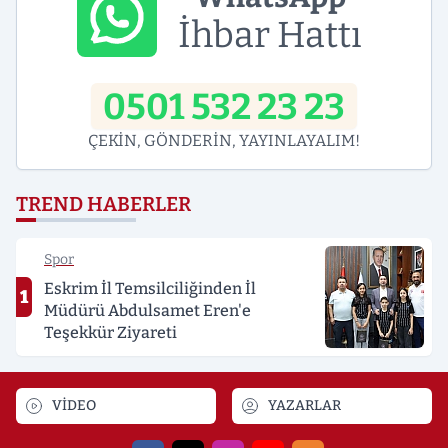
İhbar Hattı
0501 532 23 23
ÇEKİN, GÖNDERİN, YAYINLAYALIM!
TREND HABERLER
Spor
Eskrim İl Temsilciliğinden İl
1
Müdürü Abdulsamet Eren'e
Teşekkür Ziyareti
VİDEO
YAZARLAR