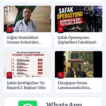
Kocaeli’ne Sıçradı:
Detaylar Merak Konusu
3
4
Göğüs Hastalıkları
Şafak Operasyonu
Uzmanı Erden'den
Şüphelileri Tutuklandı
Hayati Klima Uyarısı
5
6
Şahin Şerifoğulları 'En
Elazığspor Forma
Başarılı 2. Başkan' Oldu
Lansmanında Kısa
Süreli Gerginlik
WhatsApp