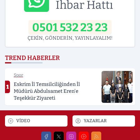
İhbar Hattı
0501 532 23 23
ÇEKİN, GÖNDERİN, YAYINLAYALIM!
TREND HABERLER
Spor
Eskrim İl Temsilciliğinden İl
1
Müdürü Abdulsamet Eren'e
Teşekkür Ziyareti
VİDEO
YAZARLAR