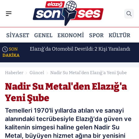
SIYASET
GENEL
EKONOMI
SPOR
KÜLTÜR
E
 Erdem
Elazığ'da Otomobil Devrildi: 2 Kişi Yaralandı
SON
DAKİKA
Haberler
Güncel
Nadir Su Metal'den Elazığ'a Yeni Şube
Nadir Su Metal'den Elazığ'a
Yeni Şube
Temelleri 1970'li yıllarda atılan ve sanayi
alanındaki tecrübesiyle Elazığ'da güven ve
kalitenin simgesi haline gelen Nadir Su
Metal, büyüyen hizmet ağına bir yenisini