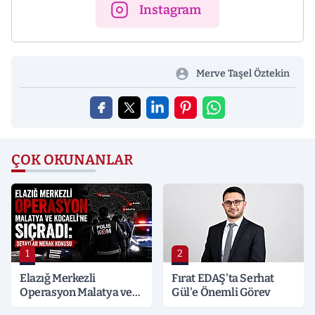
Instagram
Merve Taşel Öztekin
ÇOK OKUNANLAR
1
2
Elazığ Merkezli
Fırat EDAŞ'ta Serhat
Operasyon Malatya ve
Gül'e Önemli Görev
Kocaeli’ne Sıçradı: