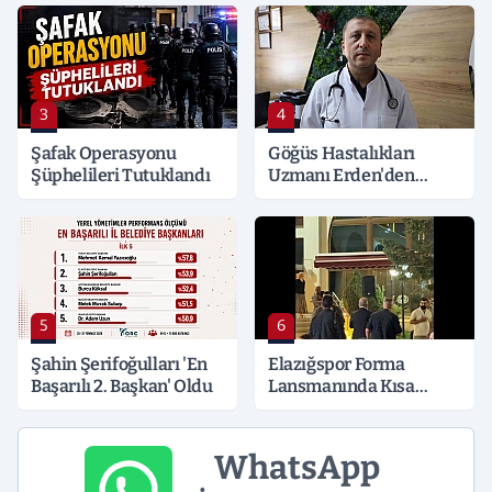
Detaylar Merak Konusu
3
4
Şafak Operasyonu
Göğüs Hastalıkları
Şüphelileri Tutuklandı
Uzmanı Erden'den
Hayati Klima Uyarısı
5
6
Şahin Şerifoğulları 'En
Elazığspor Forma
Başarılı 2. Başkan' Oldu
Lansmanında Kısa
Süreli Gerginlik
WhatsApp