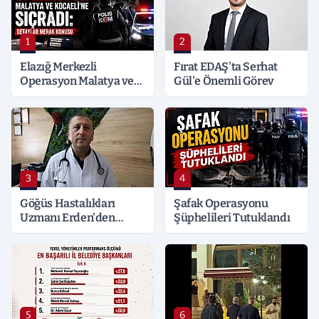
1
2
Elazığ Merkezli
Fırat EDAŞ'ta Serhat
Operasyon Malatya ve
Gül'e Önemli Görev
Kocaeli’ne Sıçradı:
Detaylar Merak Konusu
3
4
Göğüs Hastalıkları
Şafak Operasyonu
Uzmanı Erden'den
Şüphelileri Tutuklandı
Hayati Klima Uyarısı
5
6