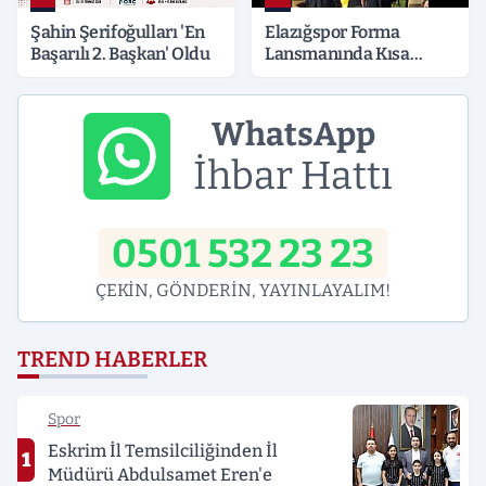
Şahin Şerifoğulları 'En
Elazığspor Forma
Başarılı 2. Başkan' Oldu
Lansmanında Kısa
Süreli Gerginlik
WhatsApp
İhbar Hattı
0501 532 23 23
ÇEKİN, GÖNDERİN, YAYINLAYALIM!
TREND HABERLER
Spor
Eskrim İl Temsilciliğinden İl
1
Müdürü Abdulsamet Eren'e