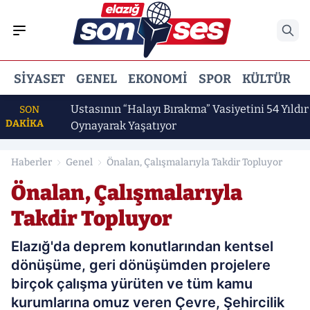
SIYASET
GENEL
EKONOMI
SPOR
KÜLTÜR
E
alandı
Ustasının “Halayı Bırakma” Vasiyetini 54 Yıldır
SON
DAKİKA
Oynayarak Yaşatıyor
Haberler
Genel
Önalan, Çalışmalarıyla Takdir Topluyor
Önalan, Çalışmalarıyla
Takdir Topluyor
Elazığ'da deprem konutlarından kentsel
dönüşüme, geri dönüşümden projelere
birçok çalışma yürüten ve tüm kamu
kurumlarına omuz veren Çevre, Şehircilik