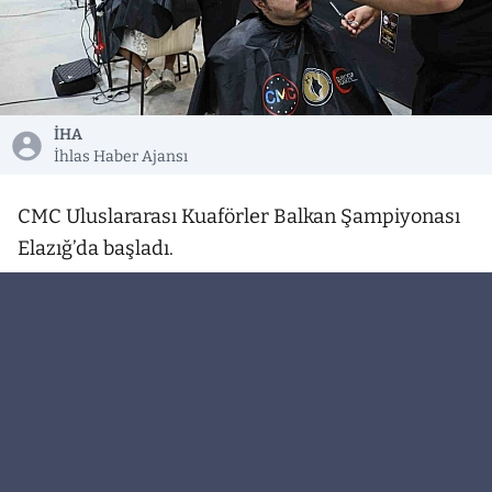
İHA
İhlas Haber Ajansı
CMC Uluslararası Kuaförler Balkan Şampiyonası
Elazığ’da başladı.
CMC Uluslararası Kuaförler Balkan Şampiyonası,
Elazığ ev sahipliğinde başladı. Ahmet Tevfik Ozan
Fuar ve Kongre Merkezi’nde düzenlen turnuvaya,
İtalya, Rusya, İngiltere, İsviçre ve Azerbaycan
başta olmak üzere 13 ülkeden yüzlerce yarışması
katıldı. Türkiye geneli 81 ilden de olmak üzere