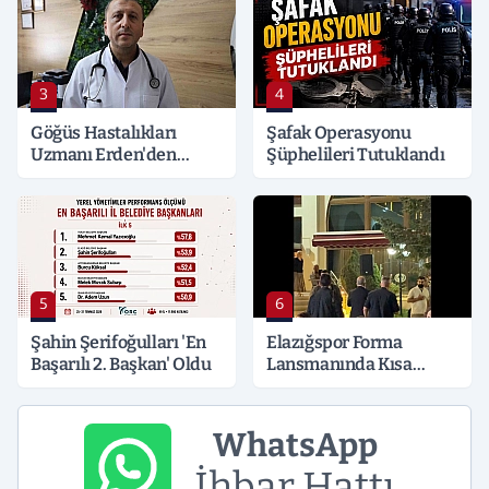
3
4
Göğüs Hastalıkları
Şafak Operasyonu
Uzmanı Erden'den
Şüphelileri Tutuklandı
Hayati Klima Uyarısı
5
6
Şahin Şerifoğulları 'En
Elazığspor Forma
Başarılı 2. Başkan' Oldu
Lansmanında Kısa
Süreli Gerginlik
WhatsApp
İhbar Hattı