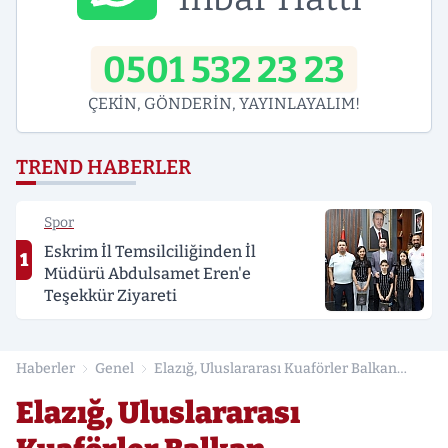
0501 532 23 23
ÇEKİN, GÖNDERİN, YAYINLAYALIM!
TREND HABERLER
Spor
Eskrim İl Temsilciliğinden İl
1
Müdürü Abdulsamet Eren'e
Teşekkür Ziyareti
Haberler
Genel
Elazığ, Uluslararası Kuaförler Balkan
Şampiyonası'na Ev Sahipliği Yapıyor
Elazığ, Uluslararası