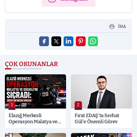
İHA
ÇOK OKUNANLAR
1
2
Elazığ Merkezli
Fırat EDAŞ'ta Serhat
Operasyon Malatya ve
Gül'e Önemli Görev
Kocaeli’ne Sıçradı:
Detaylar Merak Konusu