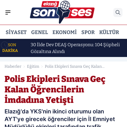
SIYASET
GENEL
EKONOMI
SPOR
KÜLTÜR
E
ı
30 İlde Dev DEAŞ Operasyonu: 104 Şüpheli
SON
DAKİKA
Gözaltına Alındı
Haberler
Eğitim
Polis Ekipleri Sınava Geç Kalan
Öğrencilerin İmdadına Yetişti
Polis Ekipleri Sınava Geç
Kalan Öğrencilerin
İmdadına Yetişti
Elazığ'da YKS'nin ikinci oturumu olan
AYT'ye girecek öğrenciler için İl Emniyet
Müdürlüğü ekipleri tarafından trafik