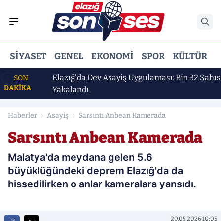
SIYASET
GENEL
EKONOMI
SPOR
KÜLTÜR
E
şkan"
Elazığ'da Dev Asayiş Uygulaması: Bin 32 Şahıs
SON
DAKİKA
Yakalandı
Haberler
Asayiş
Sarsıntı Anbean Kamerada
Sarsıntı Anbean Kamerada
Malatya'da meydana gelen 5.6
büyüklüğündeki deprem Elazığ'da da
hissedilirken o anlar kameralara yansıdı.
20.05.2026 10:05