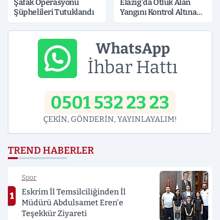
Şafak Operasyonu
Elazığ'da Otluk Alan
Şüphelileri Tutuklandı
Yangını Kontrol Altına
Alındı
WhatsApp
İhbar Hattı
0501 532 23 23
ÇEKİN, GÖNDERİN, YAYINLAYALIM!
TREND HABERLER
Spor
Eskrim İl Temsilciliğinden İl
1
Müdürü Abdulsamet Eren'e
Teşekkür Ziyareti