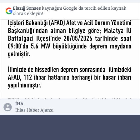
Elazığ Sonses
kaynağını Google'da tercih edilen kaynak
olarak ekleyin!
İHA
İhlas Haber Ajansı
Elazığ Valiliği merkez üssü Malatya Battalgazi
olan 5.6 büyüklüğündeki depremin ardından