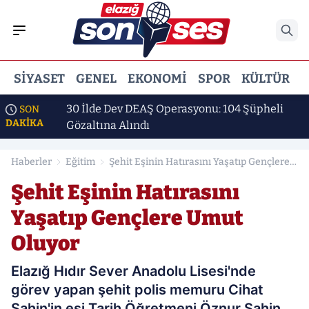
SIYASET
GENEL
EKONOMI
SPOR
KÜLTÜR
E
ı
30 İlde Dev DEAŞ Operasyonu: 104 Şüpheli
SON
DAKİKA
Gözaltına Alındı
Haberler
Eğitim
Şehit Eşinin Hatırasını Yaşatıp Gençlere
Umut Oluyor
Şehit Eşinin Hatırasını
Yaşatıp Gençlere Umut
Oluyor
Elazığ Hıdır Sever Anadolu Lisesi'nde
görev yapan şehit polis memuru Cihat
Şahin'in eşi Tarih Öğretmeni Öznur Şahin,