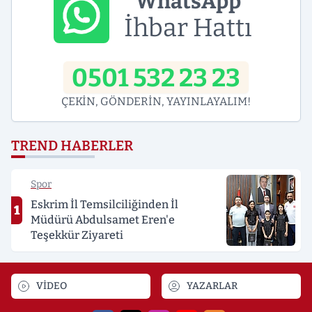
WhatsApp
İhbar Hattı
0501 532 23 23
ÇEKİN, GÖNDERİN, YAYINLAYALIM!
TREND HABERLER
Spor
Eskrim İl Temsilciliğinden İl
1
Müdürü Abdulsamet Eren'e
Teşekkür Ziyareti
VİDEO
YAZARLAR