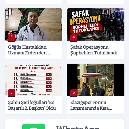
Kocaeli’ne Sıçradı:
Detaylar Merak Konusu
3
4
Göğüs Hastalıkları
Şafak Operasyonu
Uzmanı Erden'den
Şüphelileri Tutuklandı
Hayati Klima Uyarısı
5
6
Şahin Şerifoğulları 'En
Elazığspor Forma
Başarılı 2. Başkan' Oldu
Lansmanında Kısa
Süreli Gerginlik