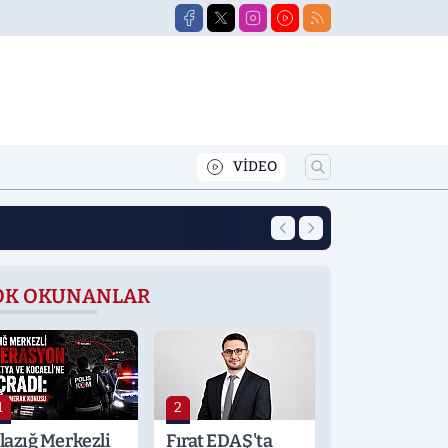
VİDEO
10:41
Otomobil Bir And
OK OKUNANLAR
1
2
lazığ Merkezli
Fırat EDAŞ'ta