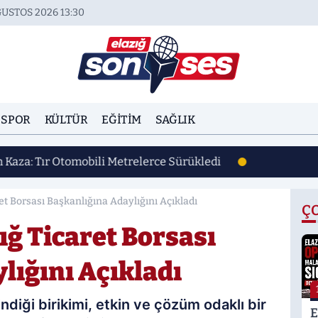
USTOS 2026 13:30
SPOR
KÜLTÜR
EĞITIM
SAĞLIK
n Kaza: Tır Otomobili Metrelerce Sürükledi
ret Borsası Başkanlığına Adaylığını Açıkladı
Ç
ığ Ticaret Borsası
lığını Açıkladı
diği birikimi, etkin ve çözüm odaklı bir
E