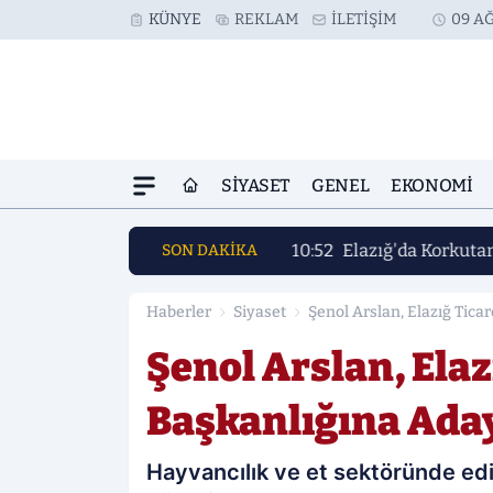
KÜNYE
REKLAM
İLETIŞIM
09 AĞ
SIYASET
GENEL
EKONOMI
10:52
Elazığ'da Korkuta
SON DAKİKA
Haberler
Siyaset
Şenol Arslan, Elazığ Tica
Şenol Arslan, Elaz
Başkanlığına Aday
Hayvancılık ve et sektöründe edin