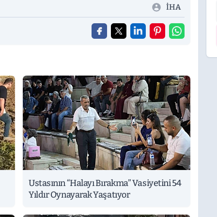
İHA
Ustasının “Halayı Bırakma” Vasiyetini 54
Yıldır Oynayarak Yaşatıyor