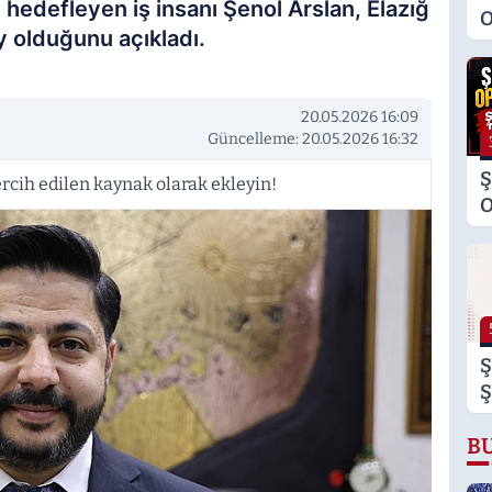
hedefleyen iş insanı Şenol Arslan, Elazığ
O
y olduğunu açıkladı.
M
K
S
20.05.2026 16:09
M
Güncelleme: 20.05.2026 16:32
Ş
rcih edilen kaynak olarak ekleyin!
O
Ş
T
Ş
Ş
B
B
B