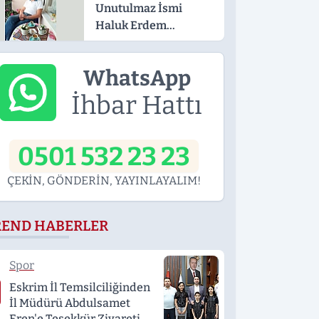
Unutulmaz İsmi
Haluk Erdem
Hayatını Kaybetti
WhatsApp
İhbar Hattı
0501 532 23 23
ÇEKİN, GÖNDERİN, YAYINLAYALIM!
REND HABERLER
Spor
Eskrim İl Temsilciliğinden
İl Müdürü Abdulsamet
Eren'e Teşekkür Ziyareti