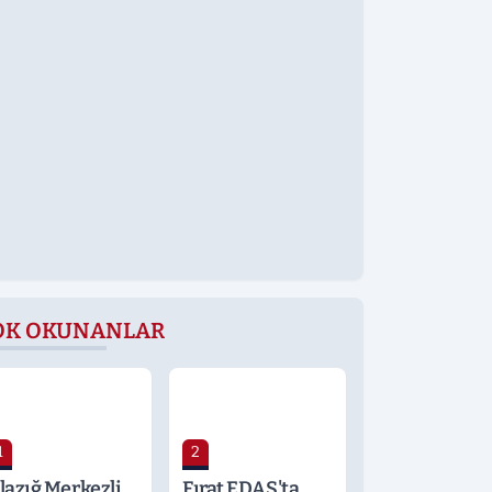
OK OKUNANLAR
1
2
lazığ Merkezli
Fırat EDAŞ'ta