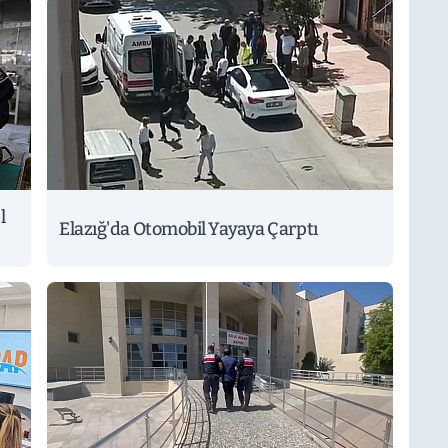
l
Elazığ'da Otomobil Yayaya Çarptı