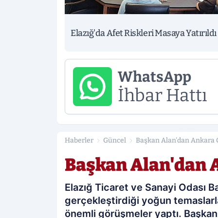
Elazığ'da Afet Riskleri Masaya Yatırıldı
WhatsApp
İhbar Hattı
Haberler
Güncel
Başkan Alan'dan Ankara 
Başkan Alan'dan 
Elazığ Ticaret ve Sanayi Odası Ba
gerçekleştirdiği yoğun temaslarl
önemli görüşmeler yaptı. Başkan 