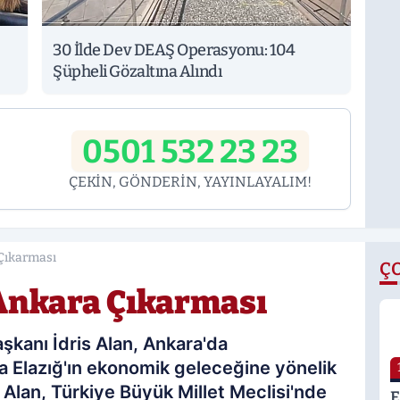
30 İlde Dev DEAŞ Operasyonu: 104
Şüpheli Gözaltına Alındı
0501 532 23 23
ÇEKİN, GÖNDERİN, YAYINLAYALIM!
Çıkarması
Ç
Ankara Çıkarması
şkanı İdris Alan, Ankara'da
a Elazığ'ın ekonomik geleceğine yönelik
Alan, Türkiye Büyük Millet Meclisi'nde
E