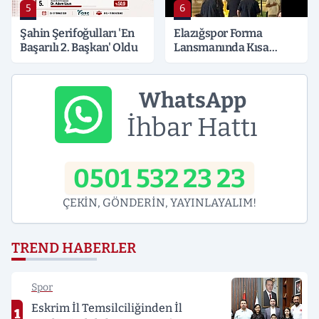
5
6
Şahin Şerifoğulları 'En
Elazığspor Forma
Başarılı 2. Başkan' Oldu
Lansmanında Kısa
Süreli Gerginlik
WhatsApp
İhbar Hattı
0501 532 23 23
ÇEKİN, GÖNDERİN, YAYINLAYALIM!
TREND HABERLER
Spor
Eskrim İl Temsilciliğinden İl
1