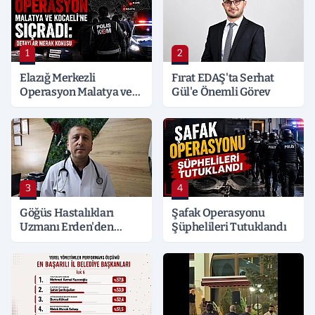
1
2
Elazığ Merkezli
Fırat EDAŞ'ta Serhat
Operasyon Malatya ve
Gül'e Önemli Görev
Kocaeli’ne Sıçradı:
Detaylar Merak Konusu
3
4
Göğüs Hastalıkları
Şafak Operasyonu
Uzmanı Erden'den
Şüphelileri Tutuklandı
Hayati Klima Uyarısı