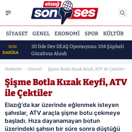
SIYASET
GENEL
EKONOMI
SPOR
KÜLTÜR
E
ı
30 İlde Dev DEAŞ Operasyonu: 104 Şüpheli
SON
DAKİKA
Gözaltına Alındı
Haberler
Güncel
Şişme Botla Kızak Keyfi, ATV ile Çektiler
Şişme Botla Kızak Keyfi, ATV
ile Çektiler
Elazığ'da kar üzerinde eğlenmek isteyen
şahıslar, ATV araçla şişme botu çekmeye
başladı. Hıza dayanamayan botun
üzerindeki şahsın bir süre sonra düştüğü