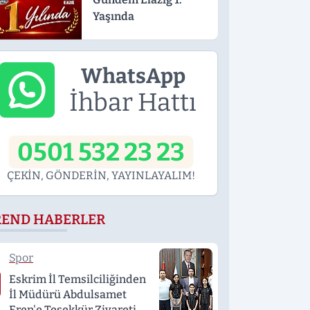
Yaşında
WhatsApp
İhbar Hattı
0501 532 23 23
ÇEKİN, GÖNDERİN, YAYINLAYALIM!
REND HABERLER
Spor
Eskrim İl Temsilciliğinden
İl Müdürü Abdulsamet
Eren'e Teşekkür Ziyareti