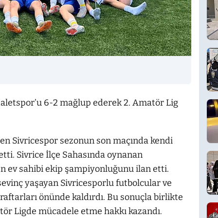
daletspor’u 6-2 mağlup ederek 2. Amatör Lig
den Sivricespor sezonun son maçında kendi
tti. Sivrice İlçe Sahasında oynanan
 ev sahibi ekip şampiyonluğunu ilan etti.
sevinç yaşayan Sivricesporlu futbolcular ve
aftarları önünde kaldırdı. Bu sonuçla birlikte
tör Ligde mücadele etme hakkı kazandı.