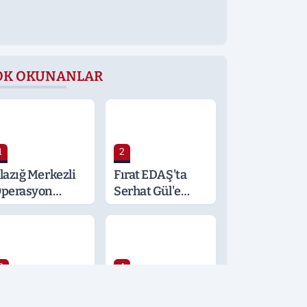
OK OKUNANLAR
1
2
lazığ Merkezli
Fırat EDAŞ'ta
perasyon
Serhat Gül'e
alatya ve
Önemli Görev
ocaeli’ne
ıçradı: Detaylar
erak Konusu
3
4
öğüs
Şafak
astalıkları
Operasyonu