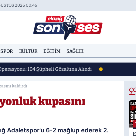
ĞUSTOS 2026 00:46
SPOR
KÜLTÜR
EĞITIM
SAĞLIK
Operasyonu: 104 Şüpheli Gözaltına Alındı
asını kaldırdı
Ç
iyonluk kupasını
zığ Adaletspor'u 6-2 mağlup ederek 2.
E