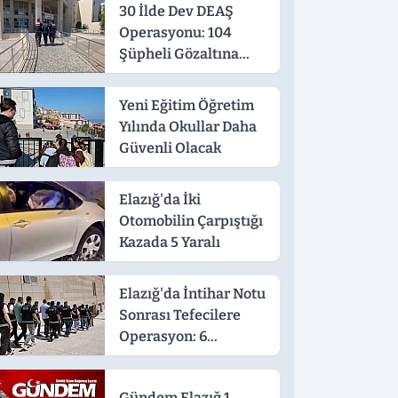
30 İlde Dev DEAŞ
Operasyonu: 104
Şüpheli Gözaltına
Alındı
Yeni Eğitim Öğretim
Yılında Okullar Daha
Güvenli Olacak
Elazığ'da İki
Otomobilin Çarpıştığı
Kazada 5 Yaralı
Elazığ'da İntihar Notu
Sonrası Tefecilere
Operasyon: 6
Tutuklama
Gündem Elazığ 1.