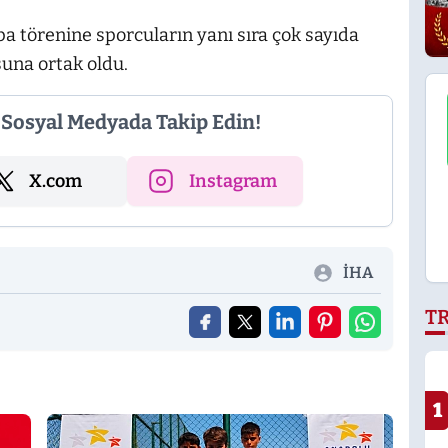
a törenine sporcuların yanı sıra çok sayıda
suna ortak oldu.
i Sosyal Medyada Takip Edin!
X.com
Instagram
İHA
T
1