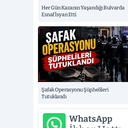
Her Gün Kazanın Yaşandığı Bulvarda
Esnaf İsyan Etti
Şafak Operasyonu Şüphelileri
Tutuklandı
WhatsApp