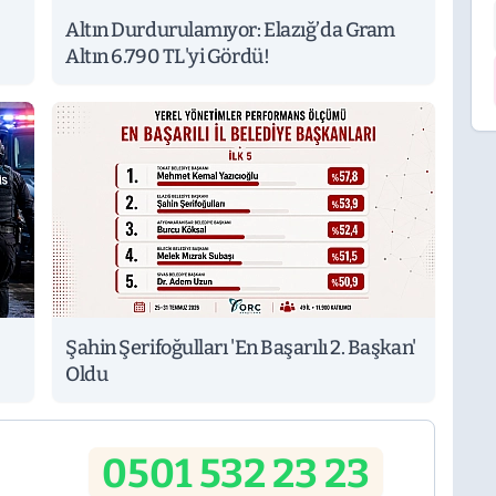
Altın Durdurulamıyor: Elazığ’da Gram
Altın 6.790 TL'yi Gördü!
Şahin Şerifoğulları 'En Başarılı 2. Başkan'
Oldu
0501 532 23 23