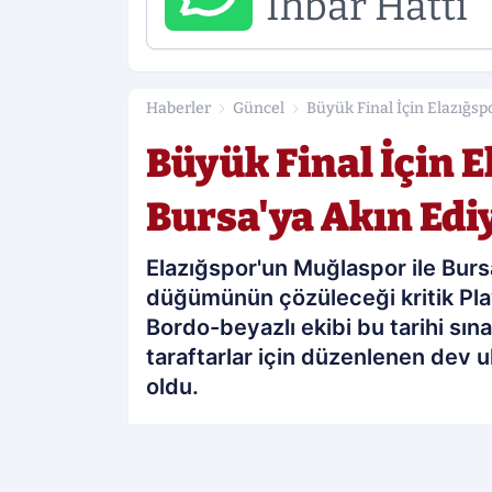
İhbar Hattı
Haberler
Güncel
Büyük Final İçin Elazığsp
Büyük Final İçin E
Bursa'ya Akın Edi
Elazığspor'un Muğlaspor ile Bur
düğümünün çözüleceği kritik Play-
Bordo-beyazlı ekibi bu tarihi sı
taraftarlar için düzenlenen dev 
oldu.
PAYLAŞ