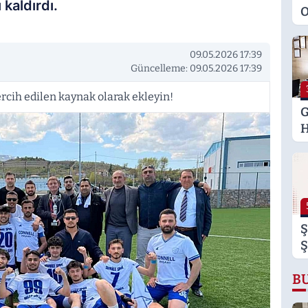
kaldırdı.
O
M
K
09.05.2026 17:39
S
Güncelleme: 09.05.2026 17:39
M
rcih edilen kaynak olarak ekleyin!
G
H
U
E
H
U
Ş
Ş
B
B
B