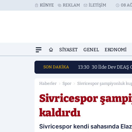
KÜNYE
REKLAM
İLETIŞIM
08 A
SIYASET
GENEL
EKONOMI
13:30
30 İlde Dev DEAŞ 
SON DAKİKA
Haberler
Spor
Sivricespor şampiyonluk kup
Sivricespor şamp
kaldırdı
Sivricespor kendi sahasında Ela