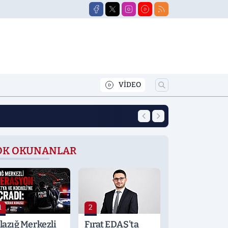
VİDEO
12:39
Yeni Eğitim Öğret
OK OKUNANLAR
1
2
lazığ Merkezli
Fırat EDAŞ'ta