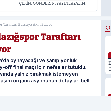
ÇEKİN, GÖNDERİN, YAYINLAYALIM!
or Taraftarı Bursa'ya Akın Ediyor
Ç
lazığspor Taraftarı
yor
sa'da oynayacağı ve şampiyonluk
E
off final maçı için nefesler tutuldu.
O
navında yalnız bırakmak istemeyen
M
ulaşım organizasyonunun detayları belli
K
S
M
G
09.05.2026 17:38
Güncelleme: 09.05.2026 17:38
H