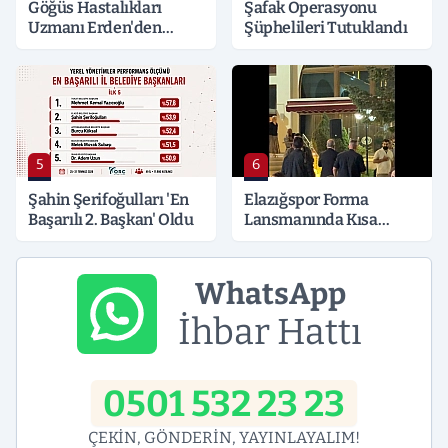
Göğüs Hastalıkları
Şafak Operasyonu
Uzmanı Erden'den
Şüphelileri Tutuklandı
Hayati Klima Uyarısı
5
6
Şahin Şerifoğulları 'En
Elazığspor Forma
Başarılı 2. Başkan' Oldu
Lansmanında Kısa
Süreli Gerginlik
WhatsApp
İhbar Hattı
0501 532 23 23
ÇEKİN, GÖNDERİN, YAYINLAYALIM!