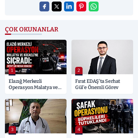
ÇOK OKUNANLAR
1
2
Elazığ Merkezli
Fırat EDAŞ'ta Serhat
Operasyon Malatya ve
Gül'e Önemli Görev
Kocaeli’ne Sıçradı:
Detaylar Merak Konusu
3
4