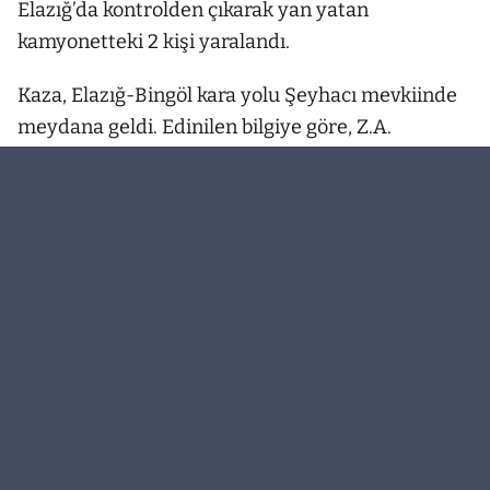
Elazığ’da kontrolden çıkarak yan yatan
kamyonetteki 2 kişi yaralandı.
Kaza, Elazığ-Bingöl kara yolu Şeyhacı mevkiinde
meydana geldi. Edinilen bilgiye göre, Z.A.
idaresindeki 23 HN 625 plakalı kamyonet,
sürücüsünün direksiyon hakimiyetini kaybetmesi
sonucu yoldan çıkarak yan yattı. Kazada araçtaki
2 kişi yaralandı. Çevredeki sürücülerin ihbarı
üzerine olay yerine, sağlık ve polis ekipleri sevk
edildi. Yaralılar, olay yerinde yapılan ilk
müdahalelerin ardından ambulanslarla Fethi
Sekin Şehir Hastanesine kaldırılarak tedavi altına
alındı.
Polis ekipleri, kaza yerinde inceleme yaptı.