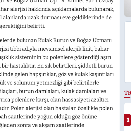
un ve Boğaz Uzmanı Op. Dr. Ahmet Sacit Özbay,
bahar alerjisi hakkında açıklamalarda bulunarak,
şil alanlarda uzak durması eve geldiklerinde de
erektiğini belirtti.
melerde bulunan Kulak Burun ve Boğaz Uzmanı
isi tıbbi adıyla mevsimsel alerjik linit, bahar
ıklık sisteminin bu polenlere gösterdiği aşırı
ir hastalıktır. En sık belirtileri, şiddetli burun
klinde gelen hapşırıklar, göz ve kulak kaşıntıları
k ve solunum yetmezliği gibi belirtilerle
ilaçları, burun damlaları, kulak damlaları ve
T
yrıca polenlere karşı, olan hassasiyeti azaltıcı
ır. Polen alerjisi olan hastalar, özellikle polen
bah saatlerinde yoğun olduğu göz önüne
1
öğleden sonra ve akşam saatlerinde