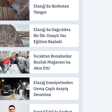
Elazığ'da Korkutan
Yangın
Elazığ'da Dağcılıkta
Bir İlk: Onaylı Yaz
Eğitimi Başladı
Sıcaktan Bunalanlar
Buzluk Mağarası'na
Akın Etti
Elazığ Emniyetinden
Geniş Çaplı Asayiş
Denetimi
Fırat EDAŞ'ta Serhat