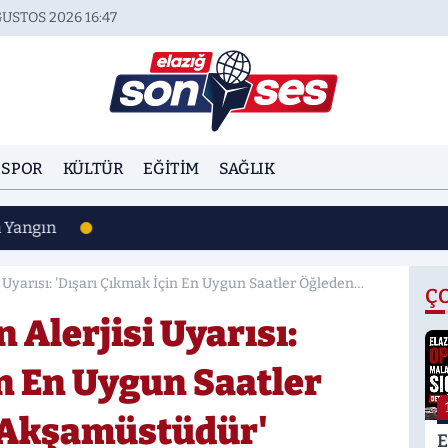
USTOS 2026 16:47
SPOR
KÜLTÜR
EĞITIM
SAĞLIK
n Yangın
Uyarısı: 'Dışarı Çıkmak İçin En Uygun Saatler Öğleden
Ç
Alerjisi Uyarısı:
in En Uygun Saatler
 Akşamüstüdür'
E