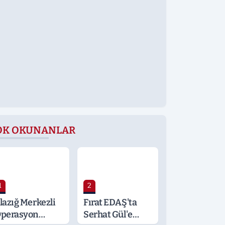
OK OKUNANLAR
1
2
lazığ Merkezli
Fırat EDAŞ'ta
perasyon
Serhat Gül'e