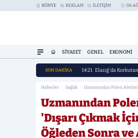
KÜNYE
REKLAM
İLETIŞIM
06 AĞ
SIYASET
GENEL
EKONOMI
14:21
Elazığ'da Korkuta
SON DAKİKA
Haberler
Sağlık
Uzmanından Polen Alerjisi 
Sonra ve Akşamüstüdür'
Uzmanından Polen 
'Dışarı Çıkmak İç
Öğleden Sonra ve