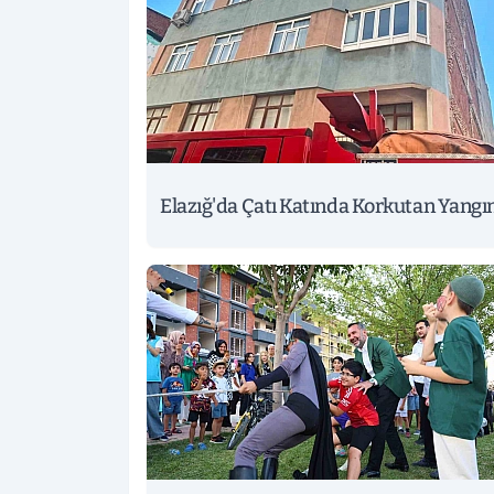
Elazığ'da Çatı Katında Korkutan Yangı