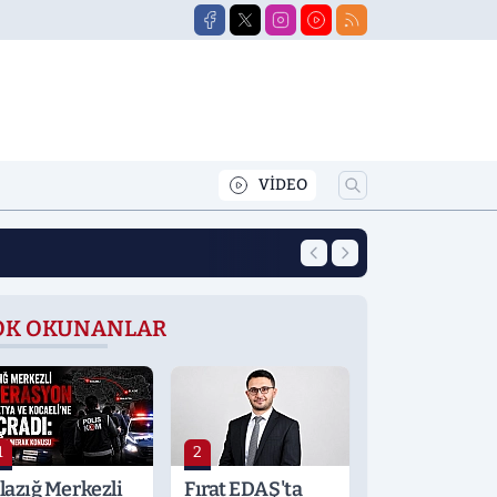
VİDEO
13:46
Elazığ'da Dağcılık
OK OKUNANLAR
1
2
lazığ Merkezli
Fırat EDAŞ'ta