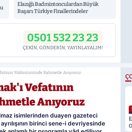
Elazığlı Badmintonculardan Büyük
tu
Başarı: Türkiye Finallerindeler
0501 532 23 23
ÇEKİN, GÖNDERİN, YAYINLAYALIM!
fatının Yıldönümünde Rahmetle Anıyoruz
Ç
ak'ı Vefatının
hmetle Anıyoruz
ulmaz isimlerinden duayen gazeteci
E
rılışının birinci sene-i devriyesinde
O
 anlamlı bir programla yâd ediliyor.