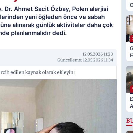
O
Dr. Ahmet Sacit Özbay, Polen alerjisi
M
atlerinden yani öğleden önce ve sabah
K
ne alınarak günlük aktiviteler daha çok
S
de planlanmalıdır dedi.
M
G
12.05.2026 11:20
H
Güncelleme: 12.05.2026 11:34
U
E
rcih edilen kaynak olarak ekleyin!
H
U
E
A
K
B
A