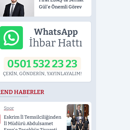
Gül'e Önemli Görev
WhatsApp
İhbar Hattı
0501 532 23 23
ÇEKİN, GÖNDERİN, YAYINLAYALIM!
REND HABERLER
Spor
Eskrim İl Temsilciliğinden
İl Müdürü Abdulsamet
Eren'e Teşekkür Ziyareti