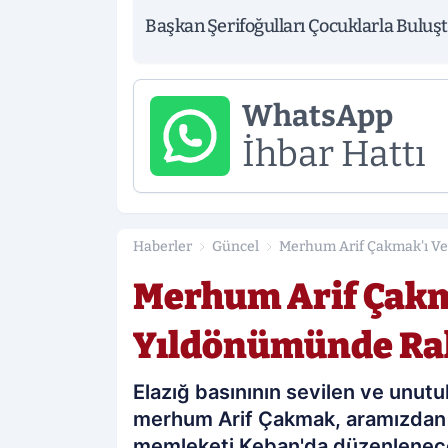
Başkan Şerifoğulları Çocuklarla Buluş
WhatsApp
İhbar Hattı
Haberler
Güncel
Merhum Arif Çakmak'ı Ve
Merhum Arif Çakm
Yıldönümünde Ra
Elazığ basınının sevilen ve unut
merhum Arif Çakmak, aramızdan ay
memleketi Keban'da düzenlenecek