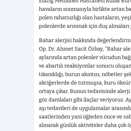
Elazığ Medilines Hastanesi Kulak Bur
havaların ısınmasıyla birlikte artan 
polen rahatsızlığı olan hastaların, ye
polenlerde arınmak için duş almaları g
Bahar alerjisi hakkında değerlendir
Op. Dr. Ahmet Sacit Özbay, "Bahar alerj
aylarında artan polenler vücudun bağış
ve abartılı reaksiyonlar sonucu oluşan b
tıkanıklığı, burun akıntısı, nöbetler şe
akciğerlerde de tutmuşsa, kuru öksürü
ortaya çıkar. Bunun tedavisinde alerji 
göz damlaları gibi ilaçlar veriyoruz. A
aşı tedavileri de uygulamalar arasındad
saatlerinden yani öğleden önce ve sa
alınarak günlük aktiviteler daha çok 