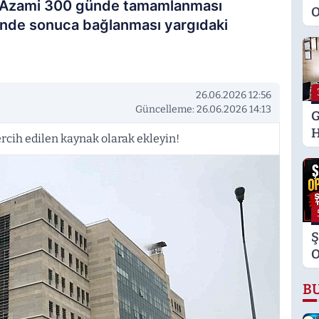
. Azami 300 günde tamamlanması
O
inde sonuca bağlanması yargıdaki
M
K
S
M
26.06.2026 12:56
Güncelleme: 26.06.2026 14:13
G
H
rcih edilen kaynak olarak ekleyin!
U
E
H
U
Ş
O
Ş
B
T