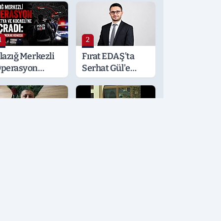
1
2
lazığ Merkezli
Fırat EDAŞ'ta
perasyon
Serhat Gül'e
alatya ve
Önemli Görev
ocaeli’ne
ıçradı: Detaylar
erak Konusu
3
4
öğüs
Elazığspor
astalıkları
Forma
zmanı
Lansmanında
rden'den
Kısa Süreli
ayati Klima
Gerginlik
yarısı
5
6