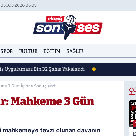
USTOS 2026 06:09
SPOR
KÜLTÜR
EĞITIM
SAĞLIK
iş Uygulaması: Bin 32 Şahıs Yakalandı
keme 3 Gün İçinde Sonuçlandı
Ç
ar: Mahkeme 3 Gün
ı
si mahkemeye tevzi olunan davanın
E