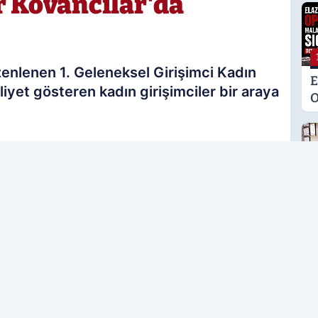
r Kovancılar'da
zenlenen 1. Geleneksel Girişimci Kadın
E
liyet gösteren kadın girişimciler bir araya
O
M
K
S
26.06.2026 12:14
M
Güncelleme: 26.06.2026 14:12
G
rcih edilen kaynak olarak ekleyin!
H
U
E
H
U