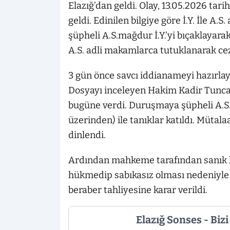
Elazığ’dan geldi. Olay, 13.05.2026 t
geldi. Edinilen bilgiye göre İ.Y. İle A
şüpheli A.S.mağdur İ.Y.’yi bıçaklayara
A.S. adli makamlarca tutuklanarak ce
3 gün önce savcı iddianameyi hazırlay
Dosyayı inceleyen Hakim Kadir Tuncay
bugüne verdi. Duruşmaya şüpheli A.S. 
üzerinden) ile tanıklar katıldı. Mütal
dinlendi.
Ardından mahkeme tarafından sanık h
hükmedip sabıkasız olması nedeniyle
beraber tahliyesine karar verildi.
Elazığ Sonses - Biz