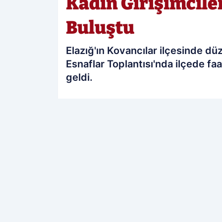
Kadın Girişimcile
Buluştu
Elazığ'ın Kovancılar ilçesinde dü
Esnaflar Toplantısı'nda ilçede faa
geldi.
PAYLAŞ
Elazığ Sonses
kaynağını Google'da te