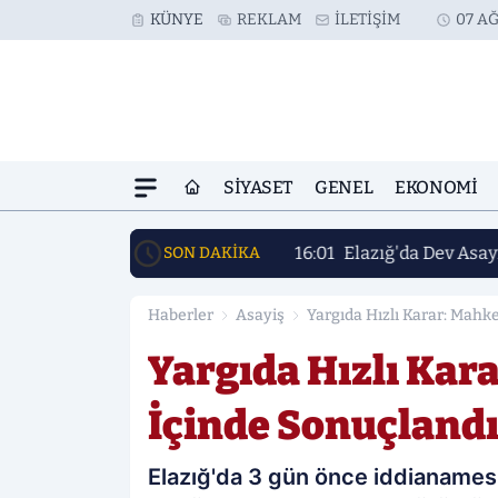
KÜNYE
REKLAM
İLETIŞIM
07 AĞ
SIYASET
GENEL
EKONOMI
16:01
Elazığ'da Dev Asay
SON DAKİKA
Haberler
Asayiş
Yargıda Hızlı Karar: Mah
Yargıda Hızlı Kar
İçinde Sonuçland
Elazığ'da 3 gün önce iddianame