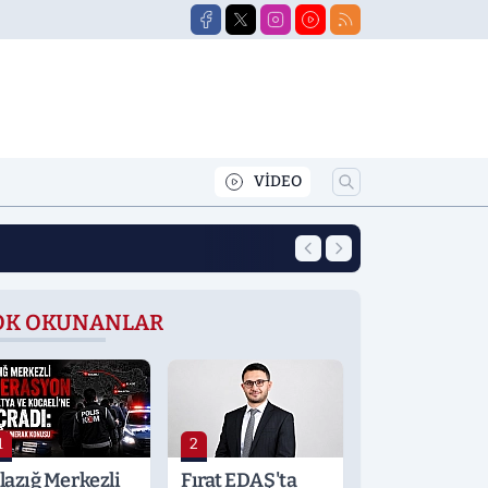
VİDEO
14:35
Elazığ'da Yol ve K
OK OKUNANLAR
1
2
lazığ Merkezli
Fırat EDAŞ'ta