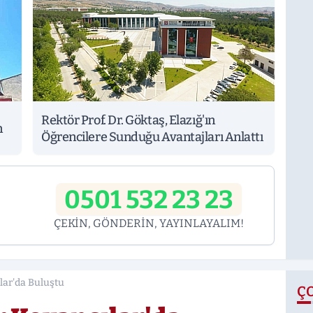
Rektör Prof. Dr. Göktaş, Elazığ'ın
n
Öğrencilere Sunduğu Avantajları Anlattı
0501 532 23 23
ÇEKİN, GÖNDERİN, YAYINLAYALIM!
lar'da Buluştu
Ç