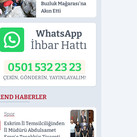
Buzluk Mağarası'na
Akın Etti
WhatsApp
İhbar Hattı
0501 532 23 23
ÇEKİN, GÖNDERİN, YAYINLAYALIM!
REND HABERLER
Spor
Eskrim İl Temsilciliğinden
İl Müdürü Abdulsamet
Eren'e Teşekkür Ziyareti