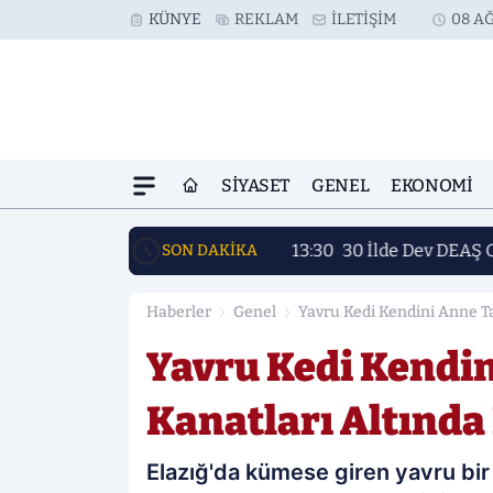
KÜNYE
REKLAM
İLETIŞIM
08 AĞ
SIYASET
GENEL
EKONOMI
13:30
30 İlde Dev DEAŞ 
SON DAKİKA
Haberler
Genel
Yavru Kedi Kendini Anne T
Yavru Kedi Kendi
Kanatları Altında
Elazığ'da kümese giren yavru bir