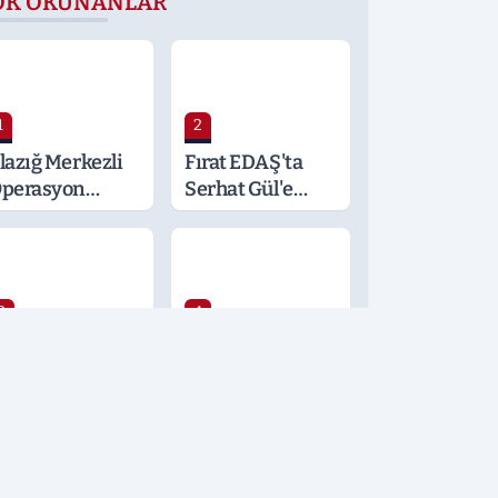
OK OKUNANLAR
1
2
lazığ Merkezli
Fırat EDAŞ'ta
perasyon
Serhat Gül'e
alatya ve
Önemli Görev
ocaeli’ne
ıçradı: Detaylar
erak Konusu
3
4
öğüs
Şafak
astalıkları
Operasyonu
zmanı
Şüphelileri
rden'den
Tutuklandı
ayati Klima
yarısı