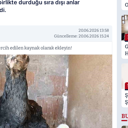
birlikte durduğu sıra dışı anlar
O
di.
M
K
S
20.06.2026 13:58
M
Güncelleme: 20.06.2026 15:24
G
rcih edilen kaynak olarak ekleyin!
H
U
E
H
U
Ş
Ş
B
B
B