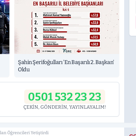
Şahin Şerifoğulları 'En Başarılı 2. Başkan'
Oldu
0501 532 23 23
ÇEKİN, GÖNDERİN, YAYINLAYALIM!
lan Öğrencileri Yetiştirdi