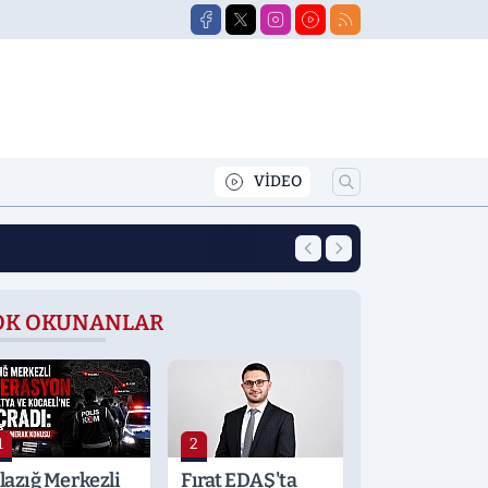
VİDEO
12:39
Yeni Eğitim Öğret
OK OKUNANLAR
1
2
lazığ Merkezli
Fırat EDAŞ'ta