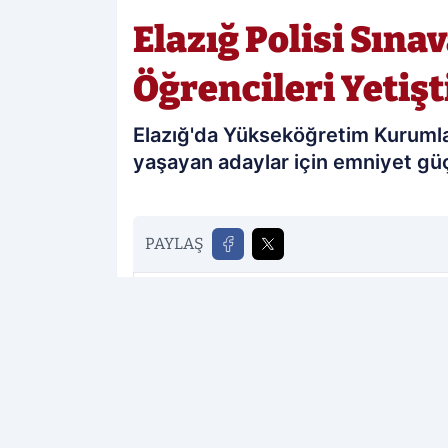
Elazığ Polisi Sına
Öğrencileri Yetişt
Elazığ'da Yükseköğretim Kurumlar
yaşayan adaylar için emniyet güç
PAYLAŞ
Elazığ Sonses
kaynağını Google'da te