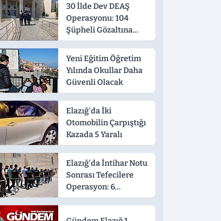
30 İlde Dev DEAŞ
Operasyonu: 104
Şüpheli Gözaltına
Alındı
Yeni Eğitim Öğretim
Yılında Okullar Daha
Güvenli Olacak
Elazığ'da İki
Otomobilin Çarpıştığı
Kazada 5 Yaralı
Elazığ'da İntihar Notu
Sonrası Tefecilere
Operasyon: 6
Tutuklama
Gündem Elazığ 1.