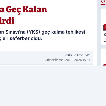
Ç
va Geç Kalan
irdi
ı Sınavı'na (YKS) geç kalma tehlikesi
E
leri seferber oldu.
O
M
K
20.06.2026 13:49
S
Güncelleme: 20.06.2026 15:23
M
rcih edilen kaynak olarak ekleyin!
G
H
U
E
H
U