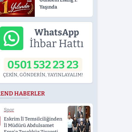
Yaşında
WhatsApp
İhbar Hattı
0501 532 23 23
ÇEKİN, GÖNDERİN, YAYINLAYALIM!
REND HABERLER
Spor
Eskrim İl Temsilciliğinden
İl Müdürü Abdulsamet
Eren'e Teşekkür Ziyareti