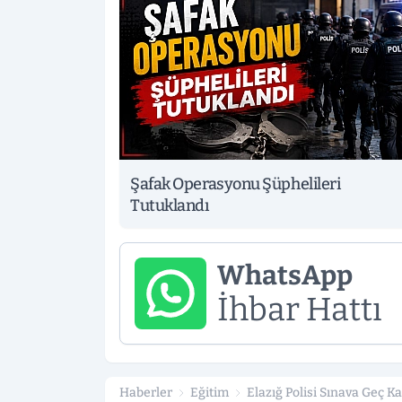
Şafak Operasyonu Şüphelileri
Tutuklandı
WhatsApp
İhbar Hattı
Haberler
Eğitim
Elazığ Polisi Sınava Geç Ka