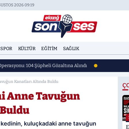
USTOS 2026 09:19
SPOR
KÜLTÜR
EĞITIM
SAĞLIK
Operasyonu: 104 Şüpheli Gözaltına Alındı
avuğun Kanatları Altında Buldu
Ç
ni Anne Tavuğun
 Buldu
 kedinin, kuluçkadaki anne tavuğun
E