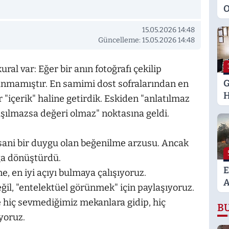
O
M
15.05.2026 14:48
K
Güncelleme: 15.05.2026 14:48
S
M
al var: Eğer bir anın fotoğrafı çekilip
G
şanmamıştır. En samimi dost sofralarından en
H
 "içerik" haline getirdik. Eskiden "anlatılmaz
U
aşılmazsa değeri olmaz" noktasına geldi.
E
H
insani bir duygu olan beğenilme arzusu. Ancak
U
ğa dönüştürdü.
E
ne, en iyi açıyı bulmaya çalışıyoruz.
A
il, "entelektüel görünmek" için paylaşıyoruz.
K
e hiç sevmediğimiz mekanlara gidip, hiç
B
A
yoruz.