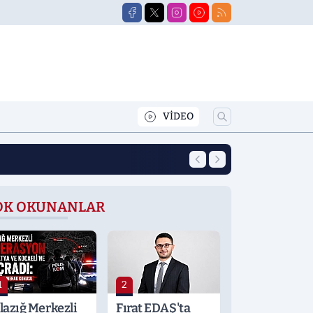
VİDEO
13:46
Elazığ'da Dağcılık
OK OKUNANLAR
1
2
lazığ Merkezli
Fırat EDAŞ'ta