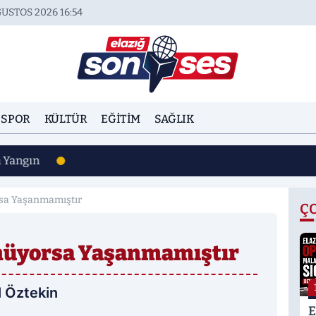
USTOS 2026 16:54
SPOR
KÜLTÜR
EĞITIM
SAĞLIK
n Yangın
a Yaşanmamıştır
Ç
üyorsa Yaşanmamıştır
 Öztekin
E