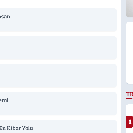
İnsan
T
emi
1
En Kibar Yolu