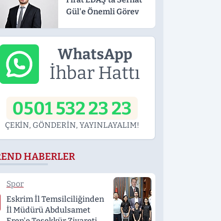
Gül'e Önemli Görev
WhatsApp
İhbar Hattı
0501 532 23 23
ÇEKİN, GÖNDERİN, YAYINLAYALIM!
REND HABERLER
Spor
Eskrim İl Temsilciliğinden
İl Müdürü Abdulsamet
Eren'e Teşekkür Ziyareti