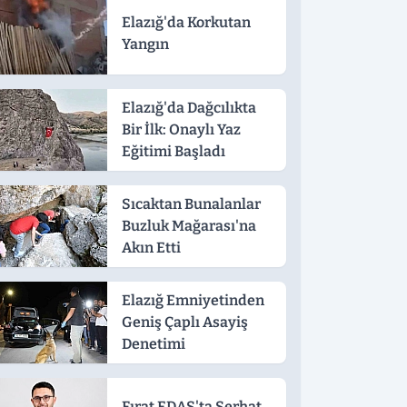
Elazığ'da Korkutan
Yangın
Elazığ'da Dağcılıkta
Bir İlk: Onaylı Yaz
Eğitimi Başladı
Sıcaktan Bunalanlar
Buzluk Mağarası'na
Akın Etti
Elazığ Emniyetinden
Geniş Çaplı Asayiş
Denetimi
Fırat EDAŞ'ta Serhat