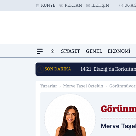
KÜNYE
REKLAM
İLETIŞIM
06 AĞ
SIYASET
GENEL
EKONOMI
14:21
Elazığ'da Korkuta
SON DAKİKA
Yazarlar
Merve Taşel Öztekin
Görünmüyors
Görünm
Merve Taşel