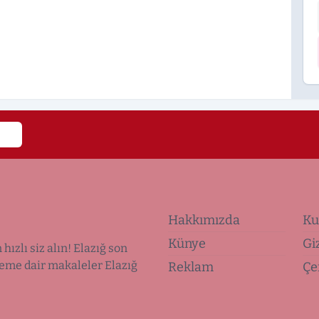
Hakkımızda
Ku
Künye
Giz
hızlı siz alın! Elazığ son
deme dair makaleler Elazığ
Reklam
Çe