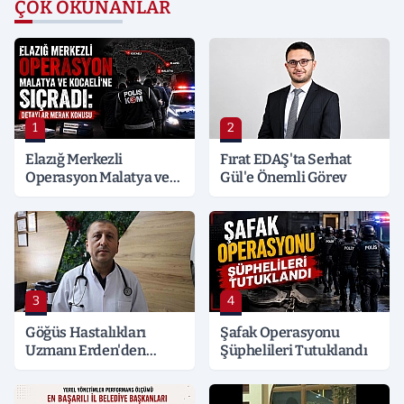
ÇOK OKUNANLAR
1
2
Elazığ Merkezli
Fırat EDAŞ'ta Serhat
Operasyon Malatya ve
Gül'e Önemli Görev
Kocaeli’ne Sıçradı:
Detaylar Merak Konusu
3
4
Göğüs Hastalıkları
Şafak Operasyonu
Uzmanı Erden'den
Şüphelileri Tutuklandı
Hayati Klima Uyarısı