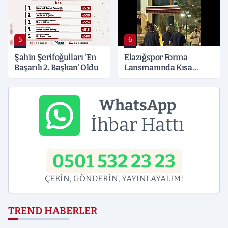
5
6
Şahin Şerifoğulları 'En
Elazığspor Forma
Başarılı 2. Başkan' Oldu
Lansmanında Kısa
Süreli Gerginlik
WhatsApp
İhbar Hattı
0501 532 23 23
ÇEKİN, GÖNDERİN, YAYINLAYALIM!
TREND HABERLER