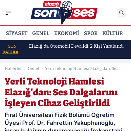
SIYASET
GENEL
EKONOMI
SPOR
KÜLTÜR
E
 Erdem
Elazığ'da Otomobil Devrildi: 2 Kişi Yaralandı
SON
DAKİKA
Haberler
Genel
Yerli Teknoloji Hamlesi Elazığ'dan: Ses
Dalgalarını İşleyen Cihaz Geliştirildi
Yerli Teknoloji Hamlesi
Elazığ'dan: Ses Dalgalarını
İşleyen Cihaz Geliştirildi
Fırat Üniversitesi Fizik Bölümü Öğretim
Üyesi Prof. Dr. Fahrettin Yakuphanoğlu,
insan kulağının duyamayacağı frekanstaki