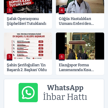
3
4
Şafak Operasyonu
Göğüs Hastalıkları
Şüphelileri Tutuklandı
Uzmanı Erden'den
Hayati Klima Uyarısı
5
6
Şahin Şerifoğulları 'En
Elazığspor Forma
Başarılı 2. Başkan' Oldu
Lansmanında Kısa
Süreli Gerginlik
WhatsApp
İhbar Hattı