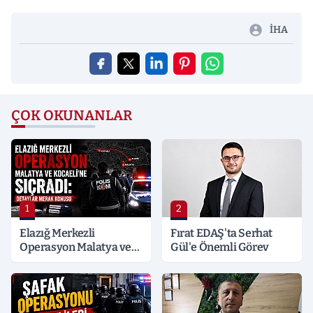
İHA
ÇOK OKUNANLAR
1
2
Elazığ Merkezli
Fırat EDAŞ'ta Serhat
Operasyon Malatya ve
Gül'e Önemli Görev
Kocaeli’ne Sıçradı:
Detaylar Merak Konusu