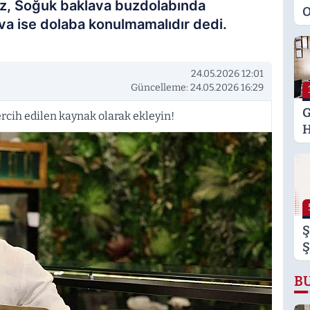
kiz, Soğuk baklava buzdolabında
O
ava ise dolaba konulmamalıdır dedi.
M
K
S
24.05.2026 12:01
M
Güncelleme: 24.05.2026 16:29
G
rcih edilen kaynak olarak ekleyin!
H
U
E
H
U
Ş
Ş
B
B
B