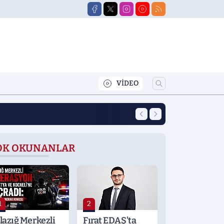
VİDEO
12:39
Yeni Eğitim Öğret
OK OKUNANLAR
1
2
lazığ Merkezli
Fırat EDAŞ'ta