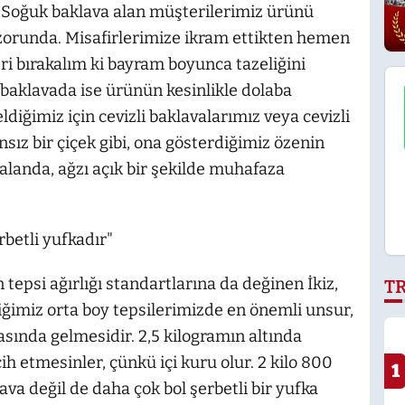
 "Soğuk baklava alan müşterilerimiz ürünü
runda. Misafirlerimize ikram ettikten hemen
i bırakalım ki bayram boyunca tazeliğini
baklavada ise ürünün kesinlikle dolaba
iğimiz için cevizli baklavalarımız veya cevizli
sız bir çiçek gibi, ona gösterdiğimiz özenin
r alanda, ağzı açık bir şekilde muhafaza
rbetli yufkadır"
n tepsi ağırlığı standartlarına da değinen İkiz,
T
iğimiz orta boy tepsilerimizde en önemli unsur,
arasında gelmesidir. 2,5 kilogramın altında
ih etmesinler, çünkü içi kuru olur. 2 kilo 800
1
va değil de daha çok bol şerbetli bir yufka