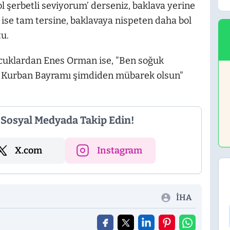
l şerbetli seviyorum’ derseniz, baklava yerine
a ise tam tersine, baklavaya nispeten daha bol
tu.
 çocuklardan Enes Orman ise, "Ben soğuk
n Kurban Bayramı şimdiden mübarek olsun"
i Sosyal Medyada Takip Edin!
X.com
Instagram
İHA