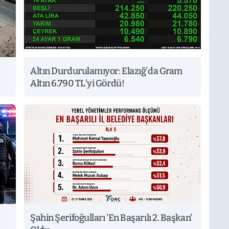
Altın Durdurulamıyor: Elazığ’da Gram
Altın 6.790 TL'yi Gördü!
Şahin Şerifoğulları 'En Başarılı 2. Başkan'