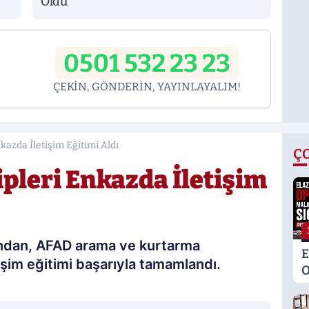
Oldu
0501 532 23 23
ÇEKİN, GÖNDERİN, YAYINLAYALIM!
kazda İletişim Eğitimi Aldı
Ç
ipleri Enkazda İletişim
fından, AFAD arama ve kurtarma
E
işim eğitimi başarıyla tamamlandı.
O
M
K