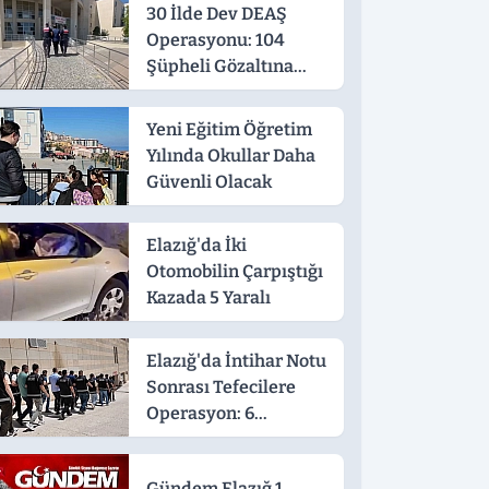
30 İlde Dev DEAŞ
Operasyonu: 104
Şüpheli Gözaltına
Alındı
Yeni Eğitim Öğretim
Yılında Okullar Daha
Güvenli Olacak
Elazığ'da İki
Otomobilin Çarpıştığı
Kazada 5 Yaralı
Elazığ'da İntihar Notu
Sonrası Tefecilere
Operasyon: 6
Tutuklama
Gündem Elazığ 1.