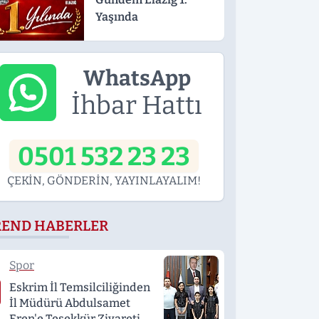
Yaşında
WhatsApp
İhbar Hattı
0501 532 23 23
ÇEKİN, GÖNDERİN, YAYINLAYALIM!
REND HABERLER
Spor
Eskrim İl Temsilciliğinden
İl Müdürü Abdulsamet
Eren'e Teşekkür Ziyareti