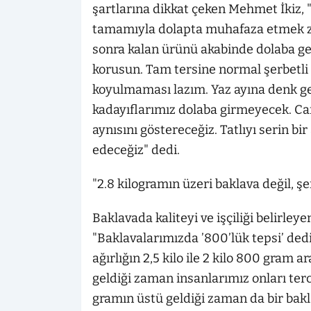
şartlarına dikkat çeken Mehmet İkiz,
tamamıyla dolapta muhafaza etmek zo
sonra kalan ürünü akabinde dolaba ger
korusun. Tam tersine normal şerbetli 
koyulmaması lazım. Yaz ayına denk geld
kadayıflarımız dolaba girmeyecek. Can
aynısını göstereceğiz. Tatlıyı serin bi
edeceğiz" dedi.
"2.8 kilogramın üzeri baklava değil, şe
Baklavada kaliteyi ve işçiliği belirleye
"Baklavalarımızda ’800’lük tepsi’ ded
ağırlığın 2,5 kilo ile 2 kilo 800 gram 
geldiği zaman insanlarımız onları terc
gramın üstü geldiği zaman da bir bakla