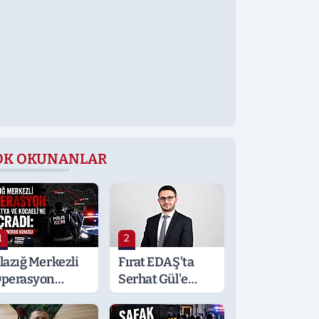
OK OKUNANLAR
1
2
lazığ Merkezli
Fırat EDAŞ'ta
perasyon
Serhat Gül'e
alatya ve
Önemli Görev
ocaeli’ne