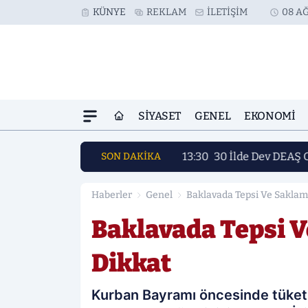
KÜNYE
REKLAM
İLETIŞIM
08 AĞ
SIYASET
GENEL
EKONOMI
13:30
30 İlde Dev DEAŞ 
SON DAKİKA
Haberler
Genel
Baklavada Tepsi Ve Saklam
Baklavada Tepsi V
Dikkat
Kurban Bayramı öncesinde tüketic