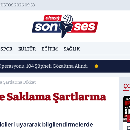
USTOS 2026 09:53
SPOR
KÜLTÜR
EĞITIM
SAĞLIK
Operasyonu: 104 Şüpheli Gözaltına Alındı
a Şartlarına Dikkat
Ç
e Saklama Şartlarına
ileri uyararak bilgilendirmelerde
E