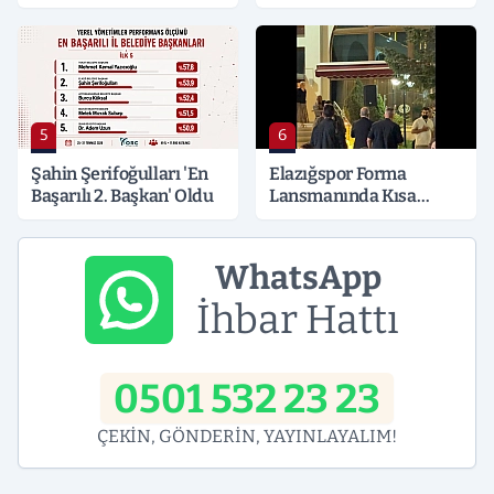
Hayati Klima Uyarısı
5
6
Şahin Şerifoğulları 'En
Elazığspor Forma
Başarılı 2. Başkan' Oldu
Lansmanında Kısa
Süreli Gerginlik
WhatsApp
İhbar Hattı
0501 532 23 23
ÇEKİN, GÖNDERİN, YAYINLAYALIM!