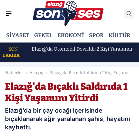
SIYASET
GENEL
EKONOMI
SPOR
KÜLTÜR
E
 Erdem
Elazığ'da Otomobil Devrildi: 2 Kişi Yaralandı
SON
DAKİKA
Haberler
Asayiş
Elazığ'da Bıçaklı Saldırıda 1 Kişi Yaşamını
Yitirdi
Elazığ'da Bıçaklı Saldırıda 1
Kişi Yaşamını Yitirdi
Elazığ'da bir çay ocağı içerisinde
bıçaklanarak ağır yaralanan şahıs, hayatını
kaybetti.