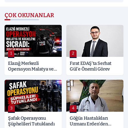
ÇOK OKUNANLAR
1
2
Elazığ Merkezli
Fırat EDAŞ'ta Serhat
Operasyon Malatya ve
Gül'e Önemli Görev
Kocaeli’ne Sıçradı:
Detaylar Merak Konusu
3
4
Şafak Operasyonu
Göğüs Hastalıkları
Şüphelileri Tutuklandı
Uzmanı Erden'den