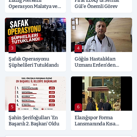
Elazığ Merkezli
Fırat EDAŞ'ta Serhat
Operasyon Malatya ve
Gül'e Önemli Görev
Kocaeli’ne Sıçradı:
Detaylar Merak Konusu
3
4
Şafak Operasyonu
Göğüs Hastalıkları
Şüphelileri Tutuklandı
Uzmanı Erden'den
Hayati Klima Uyarısı
5
6
Şahin Şerifoğulları 'En
Elazığspor Forma
Başarılı 2. Başkan' Oldu
Lansmanında Kısa
Süreli Gerginlik