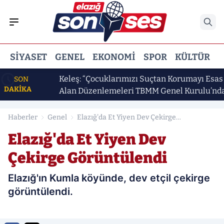
SIYASET
GENEL
EKONOMI
SPOR
KÜLTÜR
E
al Bal
Keleş: “Çocuklarımızı Suçtan Korumayı Esas
SON
DAKİKA
Alan Düzenlemeleri TBMM Genel Kurulu’nda
Kabul Ettik”
Haberler
Genel
Elazığ'da Et Yiyen Dev Çekirge
Görüntülendi
Elazığ'da Et Yiyen Dev
Çekirge Görüntülendi
Elazığ'ın Kumla köyünde, dev etçil çekirge
görüntülendi.