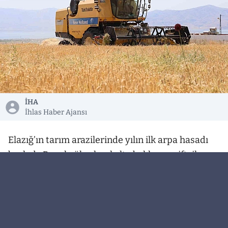
İHA
İhlas Haber Ajansı
Elazığ’ın tarım arazilerinde yılın ilk arpa hasadı
başladı. Bu yıl yüksek rekolte bekleyen çiftçiler,
yağışlarla birlikte tarım arazilerinde çıkan
otlardan dolayı istenen rekolteyi yakalayamadı.
Elazığ’da hasat zamanın gelmesiyle birlikte biçer
döverler tarlalara girmeye başladı. Bu çerçevede