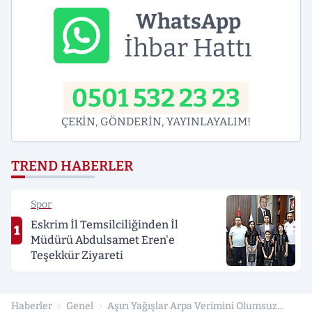
WhatsApp
İhbar Hattı
0501 532 23 23
ÇEKİN, GÖNDERİN, YAYINLAYALIM!
TREND HABERLER
Spor
Eskrim İl Temsilciliğinden İl
1
Müdürü Abdulsamet Eren'e
Teşekkür Ziyareti
Haberler
Genel
Aşırı Yağışlar Arpa Verimini Olumsuz