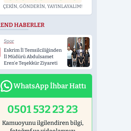
ÇEKİN, GÖNDERİN, YAYINLAYALIM!
REND HABERLER
Spor
Eskrim İl Temsilciliğinden
İl Müdürü Abdulsamet
Eren'e Teşekkür Ziyareti
WhatsApp İhbar Hattı
0501 532 23 23
Kamuoyunu ilgilendiren bilgi,