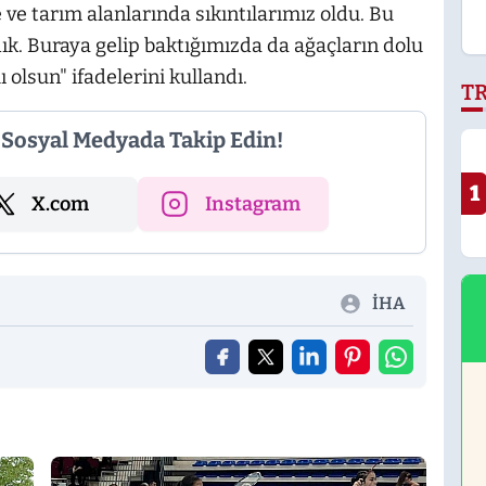
ve tarım alanlarında sıkıntılarımız oldu. Bu
dık. Buraya gelip baktığımızda da ağaçların dolu
 olsun" ifadelerini kullandı.
T
i Sosyal Medyada Takip Edin!
1
X.com
Instagram
İHA