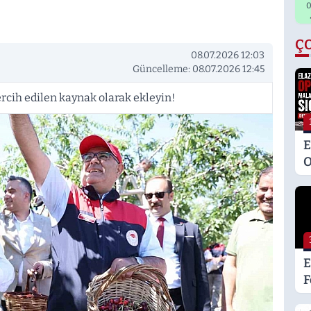
0
Ç
08.07.2026 12:03
Güncelleme: 08.07.2026 12:45
rcih edilen kaynak olarak ekleyin!
E
O
M
K
S
M
E
F
L