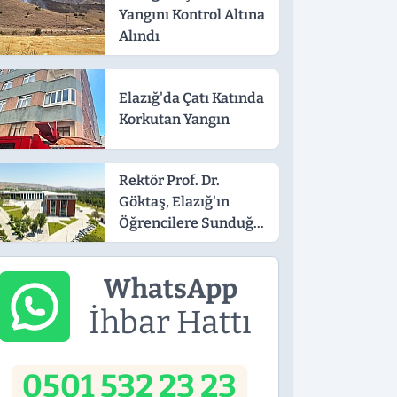
Yangını Kontrol Altına
Alındı
Elazığ'da Çatı Katında
Korkutan Yangın
Rektör Prof. Dr.
Göktaş, Elazığ'ın
Öğrencilere Sunduğu
Avantajları Anlattı
WhatsApp
İhbar Hattı
0501 532 23 23