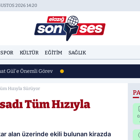
USTOS 2026 14:20
SPOR
KÜLTÜR
EĞITIM
SAĞLIK
hat Gül'e Önemli Görev
Tüm Hızıyla Sürüyor
PA
asadı Tüm Hızıyla
0
ar alan üzerinde ekili bulunan kirazda