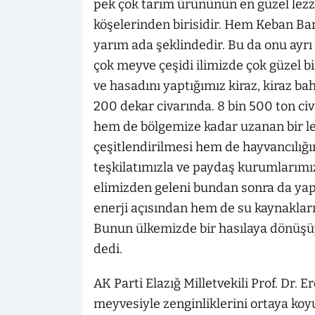
pek çok tarım ürününün en güzel lezz
köşelerinden birisidir. Hem Keban Bar
yarım ada şeklindedir. Bu da onu ayrı
çok meyve çeşidi ilimizde çok güzel bi
ve hasadını yaptığımız kiraz, kiraz ba
200 dekar civarında. 8 bin 500 ton ci
hem de bölgemize kadar uzanan bir lez
çeşitlendirilmesi hem de hayvancılığı
teşkilatımızla ve paydaş kurumlarımız
elimizden geleni bundan sonra da yap
enerji açısından hem de su kaynakları
Bunun ülkemizde bir hasılaya dönüşü
dedi.
AK Parti Elazığ Milletvekili Prof. Dr. E
meyvesiyle zenginliklerini ortaya koyu