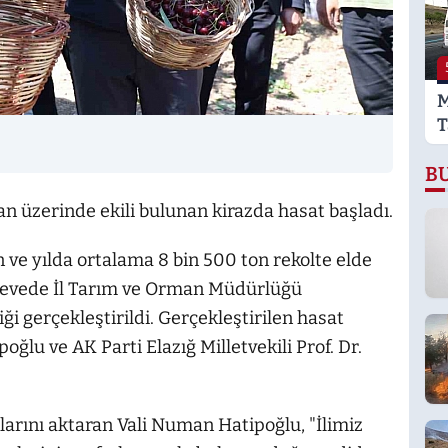
K
G
M
T
T
B
T
Y
an üzerinde ekili bulunan kirazda hasat başladı.
n ve yılda ortalama 8 bin 500 ton rekolte elde
rçevede İl Tarım ve Orman Müdürlüğü
i gerçekleştirildi. Gerçekleştirilen hasat
oğlu ve AK Parti Elazığ Milletvekili Prof. Dr.
arını aktaran Vali Numan Hatipoğlu, "İlimiz