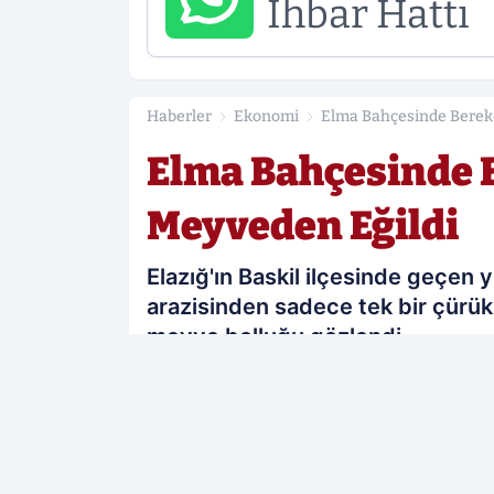
İhbar Hattı
Haberler
Ekonomi
Elma Bahçesinde Bereket
Elma Bahçesinde Be
Meyveden Eğildi
Elazığ'ın Baskil ilçesinde geçen 
arazisinden sadece tek bir çürük 
meyve bolluğu gözlendi.
PAYLAŞ
Elazığ Sonses
kaynağını Google'da te