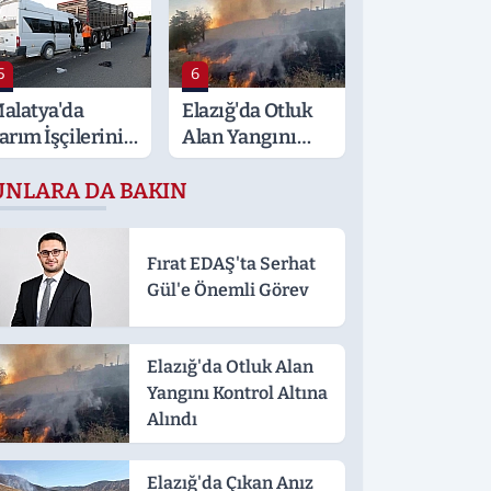
ısa Süreli
erginlik
5
6
alatya'da
Elazığ'da Otluk
arım İşçilerini
Alan Yangını
aşıyan Minibüs
Kontrol Altına
UNLARA DA BAKIN
ıra Çarptı: 19
Alındı
aralı
Fırat EDAŞ'ta Serhat
Gül'e Önemli Görev
Elazığ'da Otluk Alan
Yangını Kontrol Altına
Alındı
Elazığ'da Çıkan Anız