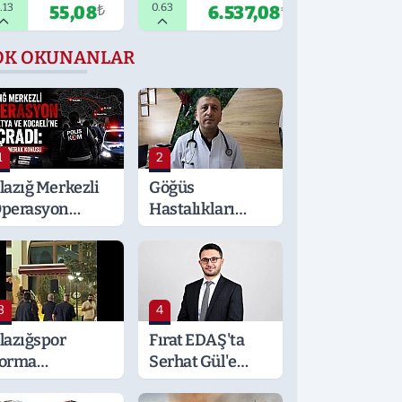
.13
0.63
55,08
₺
6.537,08
₺
OK OKUNANLAR
1
2
lazığ Merkezli
Göğüs
perasyon
Hastalıkları
alatya ve
Uzmanı
ocaeli’ne
Erden'den
ıçradı: Detaylar
Hayati Klima
erak Konusu
Uyarısı
3
4
lazığspor
Fırat EDAŞ'ta
orma
Serhat Gül'e
ansmanında
Önemli Görev