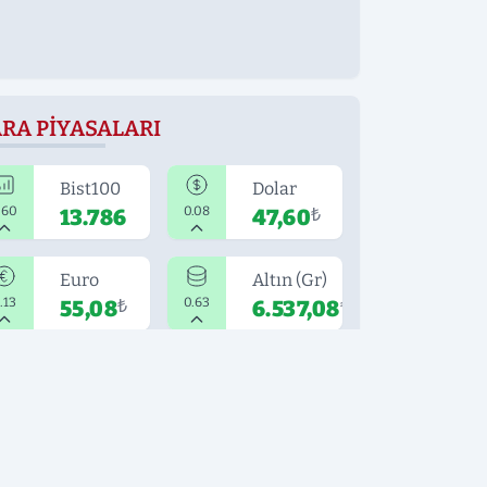
RA PIYASALARI
Bist100
Dolar
.60
0.08
13.786
47,60
₺
Euro
Altın (Gr)
.13
0.63
55,08
₺
6.537,08
₺
OK OKUNANLAR
1
2