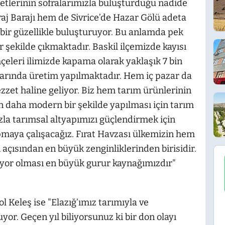
etlerinin sofralarımızla buluşturduğu nadide
aj Barajı hem de Sivrice’de Hazar Gölü adeta
 bir güzellikle buluşturuyor. Bu anlamda pek
r şekilde çıkmaktadır. Baskil ilçemizde kayısı
hçeleri ilimizde kapama olarak yaklaşık 7 bin
varında üretim yapılmaktadır. Hem iç pazar da
zet haline geliyor. Biz hem tarım ürünlerinin
n daha modern bir şekilde yapılması için tarım
la tarımsal altyapımızı güçlendirmek için
maya çalışacağız. Fırat Havzası ülkemizin hem
 açısından en büyük zenginliklerinden birisidir.
yor olması en büyük gurur kaynağımızdır"
rol Keleş ise "Elazığ’ımız tarımıyla ve
yor. Geçen yıl biliyorsunuz ki bir don olayı