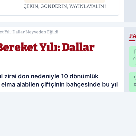
ÇEKİN, GÖNDERİN, YAYINLAYALIM!
 Yılı: Dallar Meyveden Eğildi
PA
reket Yılı: Dallar
0
yıl zirai don nedeniyle 10 dönümlük
elma alabilen çiftçinin bahçesinde bu yıl
0
Ç
08.07.2026 10:43
Güncelleme: 08.07.2026 12:47
rcih edilen kaynak olarak ekleyin!