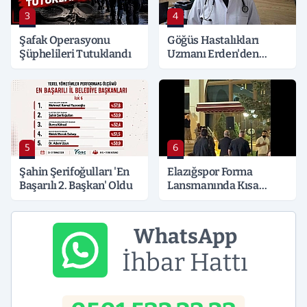
3
4
Şafak Operasyonu
Göğüs Hastalıkları
Şüphelileri Tutuklandı
Uzmanı Erden'den
Hayati Klima Uyarısı
5
6
Şahin Şerifoğulları 'En
Elazığspor Forma
Başarılı 2. Başkan' Oldu
Lansmanında Kısa
Süreli Gerginlik
WhatsApp
İhbar Hattı