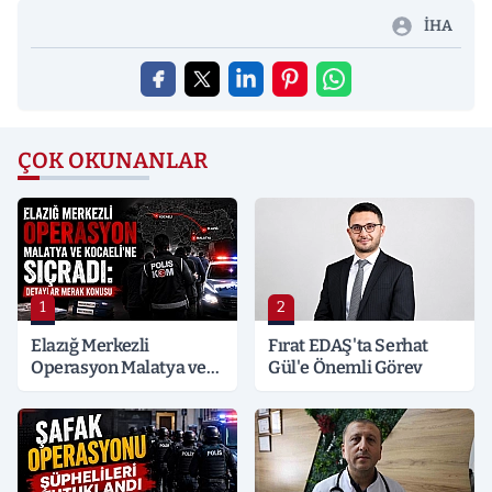
İHA
ÇOK OKUNANLAR
1
2
Elazığ Merkezli
Fırat EDAŞ'ta Serhat
Operasyon Malatya ve
Gül'e Önemli Görev
Kocaeli’ne Sıçradı:
Detaylar Merak Konusu