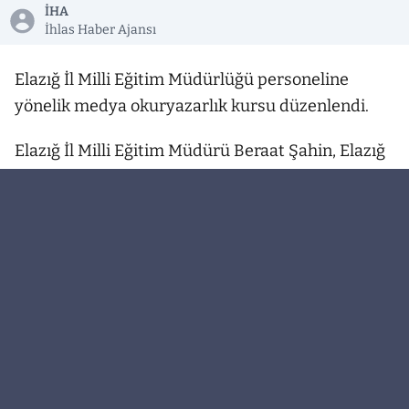
İHA
İhlas Haber Ajansı
Elazığ İl Milli Eğitim Müdürlüğü personeline
yönelik medya okuryazarlık kursu düzenlendi.
Elazığ İl Milli Eğitim Müdürü Beraat Şahin, Elazığ
Halk Eğitimi Merkezi Tuncay Küçüközer Ek
Hizmet Binasında düzenlenen "Medya
Okuryazarlığı" kursunu ziyaret etti. Elazığ İl Milli
Eğitim Müdürlüğü personelinin katılımıyla
gerçekleştirilen kursta incelemelerde bulunan
Müdür Şahin, kursiyerlerle bir süre sohbet
ederek eğitim süreci hakkında bilgi aldı.
Ziyaret, kurs eğitmenleri ve katılımcılara başarı
dileklerinin iletilmesinin ardından sona erdi.