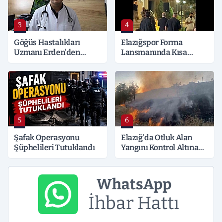
3
4
Göğüs Hastalıkları
Elazığspor Forma
Uzmanı Erden'den
Lansmanında Kısa
Hayati Klima Uyarısı
Süreli Gerginlik
5
6
Şafak Operasyonu
Elazığ'da Otluk Alan
Şüphelileri Tutuklandı
Yangını Kontrol Altına
Alındı
WhatsApp
İhbar Hattı