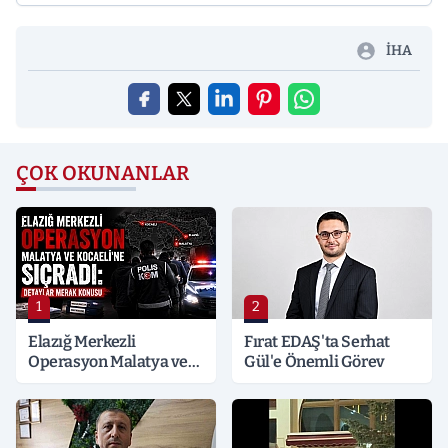
İHA
ÇOK OKUNANLAR
1
2
Elazığ Merkezli
Fırat EDAŞ'ta Serhat
Operasyon Malatya ve
Gül'e Önemli Görev
Kocaeli’ne Sıçradı:
Detaylar Merak Konusu