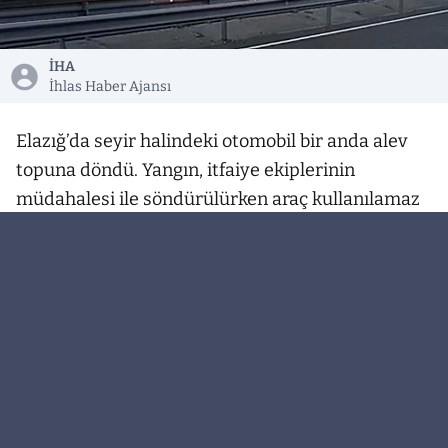
İHA
İhlas Haber Ajansı
Elazığ’da seyir halindeki otomobil bir anda alev
topuna döndü. Yangın, itfaiye ekiplerinin
müdahalesi ile söndürülürken araç kullanılamaz
hale geldi.
Olay, Elazığ-Sivrice yolu Kinederiç rampası
mevkiinde meydana geldi. Edinilen bilgiye göre,
seyir halinde olan otomobil, henüz bilinmeyen bir
nedenle alev aldı. Çıkan duman ve alevleri fark
eden sürücü, aracı sağ şeride çekerek durdu.
Yangın kısa sürede büyüyerek aracın tamamını