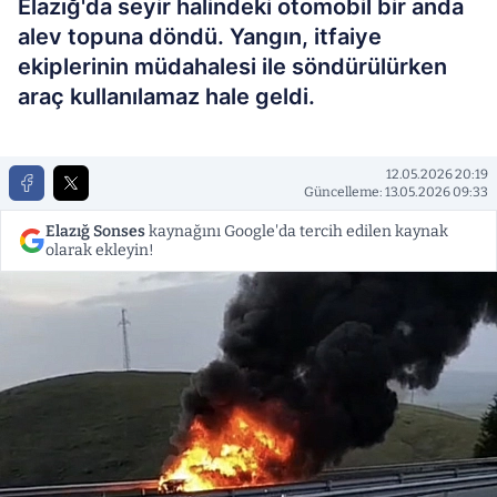
Elazığ'da seyir halindeki otomobil bir anda
alev topuna döndü. Yangın, itfaiye
ekiplerinin müdahalesi ile söndürülürken
araç kullanılamaz hale geldi.
12.05.2026 20:19
Güncelleme: 13.05.2026 09:33
Elazığ Sonses
kaynağını Google'da tercih edilen kaynak
olarak ekleyin!