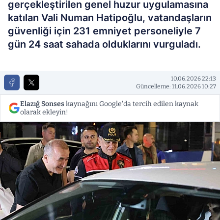
gerçekleştirilen genel huzur uygulamasına
katılan Vali Numan Hatipoğlu, vatandaşların
güvenliği için 231 emniyet personeliyle 7
gün 24 saat sahada olduklarını vurguladı.
10.06.2026 22:13
Güncelleme: 11.06.2026 10:27
Elazığ Sonses
kaynağını Google'da tercih edilen kaynak
olarak ekleyin!