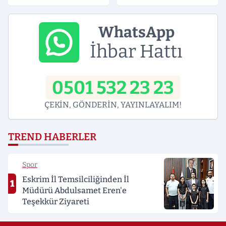
Alındı
Minibüs Tıra Çarptı: 19
Yaralı
WhatsApp
İhbar Hattı
0501 532 23 23
ÇEKİN, GÖNDERİN, YAYINLAYALIM!
TREND HABERLER
Spor
Eskrim İl Temsilciliğinden İl
1
Müdürü Abdulsamet Eren'e
Teşekkür Ziyareti