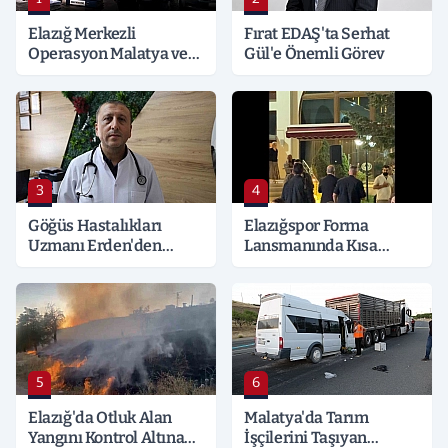
Elazığ Merkezli
Fırat EDAŞ'ta Serhat
Operasyon Malatya ve
Gül'e Önemli Görev
Kocaeli’ne Sıçradı:
Detaylar Merak Konusu
3
4
Göğüs Hastalıkları
Elazığspor Forma
Uzmanı Erden'den
Lansmanında Kısa
Hayati Klima Uyarısı
Süreli Gerginlik
5
6
Elazığ'da Otluk Alan
Malatya'da Tarım
Yangını Kontrol Altına
İşçilerini Taşıyan