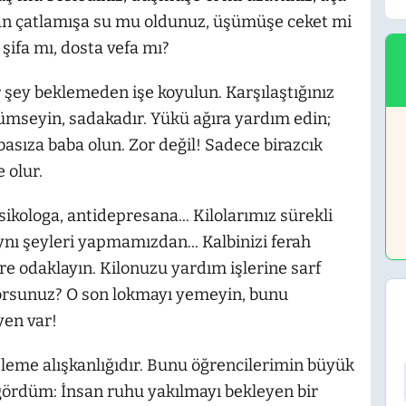
an çatlamışa su mu oldunuz, üşümüşe ceket mi
şifa mı, dosta vefa mı?
 şey beklemeden işe koyulun. Karşılaştığınız
ümseyin, sadakadır. Yükü ağıra yardım edin;
babasıza baba olun. Zor değil! Sadece birazcık
 olur.
Psikologa, antidepresana... Kilolarımız sürekli
ı şeyleri yapmamızdan... Kalbinizi ferah
re odaklayın. Kilonuzu yardım işlerine sarf
yorsunuz? O son lokmayı yemeyin, bunu
en var!
eme alışkanlığıdır. Bunu öğrencilerimin büyük
rdüm: İnsan ruhu yakılmayı bekleyen bir