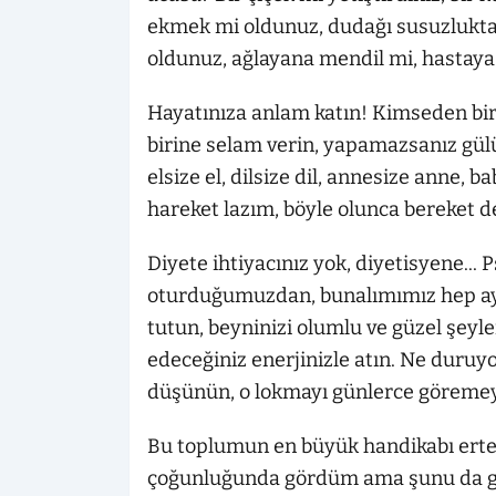
ekmek mi oldunuz, dudağı susuzlukt
oldunuz, ağlayana mendil mi, hastaya 
Hayatınıza anlam katın! Kimseden bir
birine selam verin, yapamazsanız gül
elsize el, dilsize dil, annesize anne, 
hareket lazım, böyle olunca bereket de
Diyete ihtiyacınız yok, diyetisyene... 
oturduğumuzdan, bunalımımız hep ayn
tutun, beyninizi olumlu ve güzel şeyle
edeceğiniz enerjinizle atın. Ne duru
düşünün, o lokmayı günlerce göremey
Bu toplumun en büyük handikabı ertel
çoğunluğunda gördüm ama şunu da gö