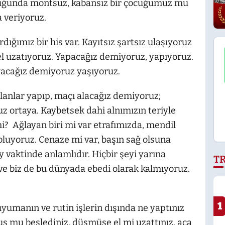
oğuğunda montsuz, kabansız bir çocuğumuz mu
a veriyoruz.
ığımız bir his var. Kayıtsız şartsız ulaşıyoruz
 uzatıyoruz. Yapacağız demiyoruz, yapıyoruz.
acağız demiyoruz yaşıyoruz.
planlar yapıp, maçı alacağız demiyoruz;
z ortaya. Kaybetsek dahi alnımızın teriyle
mi? Ağlayan biri mi var etrafımızda, mendil
oluyoruz. Cenaze mi var, başın sağ olsuna
y vaktinde anlamlıdır. Hiçbir şeyi yarına
T
ve biz de bu dünyada ebedi olarak kalmıyoruz.
1
yumanın ve rutin işlerin dışında ne yaptınız
 kuş mu beslediniz, düşmüşe el mi uzattınız, aça