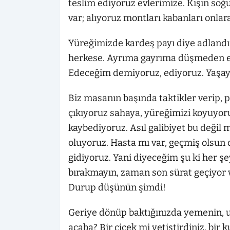
teslim ediyoruz evlerimize. Kışın s
var; alıyoruz montları kabanları onlar
Yüreğimizde kardeş payı diye adlandırd
herkese. Ayrıma gayrıma düşmeden el
Edeceğim demiyoruz, ediyoruz. Yaşay
Biz masanın başında taktikler verip, 
çıkıyoruz sahaya, yüreğimizi koyuyoru
kaybediyoruz. Asıl galibiyet bu değil 
oluyoruz. Hasta mı var, geçmiş olsun 
gidiyoruz. Yani diyeceğim şu ki her şe
bırakmayın, zaman son sürat geçiyor 
Durup düşünün şimdi!
Geriye dönüp baktığınızda yemenin, u
acaba? Bir çiçek mi yetiştirdiniz, bir