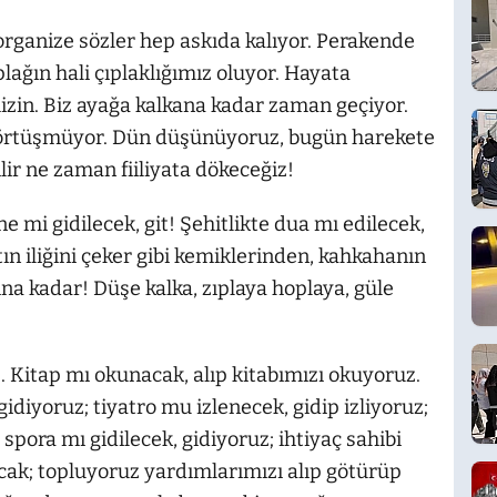
 organize sözler hep askıda kalıyor. Perakende
plağın hali çıplaklığımız oluyor. Hayata
mizin. Biz ayağa kalkana kadar zaman geçiyor.
er örtüşmüyor. Dün düşünüyoruz, bugün harekete
ir ne zaman fiiliyata dökeceğiz!
e mi gidilecek, git! Şehitlikte dua mı edilecek,
ın iliğini çeker gibi kemiklerinden, kahkahanın
na kadar! Düşe kalka, zıplaya hoplaya, güle
Kitap mı okunacak, alıp kitabımızı okuyoruz.
gidiyoruz; tiyatro mu izlenecek, gidip izliyoruz;
spora mı gidilecek, gidiyoruz; ihtiyaç sahibi
cak; topluyoruz yardımlarımızı alıp götürüp