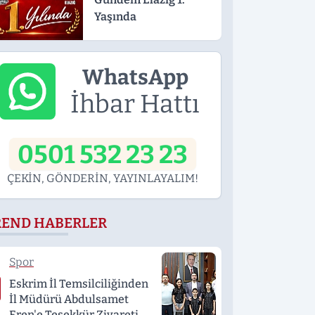
Yaşında
WhatsApp
İhbar Hattı
0501 532 23 23
ÇEKİN, GÖNDERİN, YAYINLAYALIM!
REND HABERLER
Spor
Eskrim İl Temsilciliğinden
İl Müdürü Abdulsamet
Eren'e Teşekkür Ziyareti