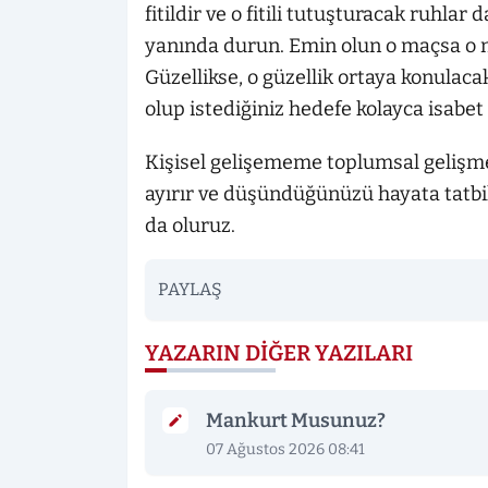
fitildir ve o fitili tutuşturacak ruhlar
yanında durun. Emin olun o maçsa o ma
Güzellikse, o güzellik ortaya konulacak
olup istediğiniz hedefe kolayca isabet
Kişisel gelişememe toplumsal gelişme
ayırır ve düşündüğünüzü hayata tat
da oluruz.
PAYLAŞ
YAZARIN DIĞER YAZILARI
Mankurt Musunuz?
07 Ağustos 2026 08:41