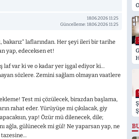
O
M
18.06.2026 11:25
K
Güncelleme: 18.06.2026 11:25
S
M
 bakarız" laflarından. Her şeyi ileri bir tarihe
G
san yap, edeceksen et!
H
U
laf var ki ve o kadar yer işgal ediyor ki…
E
lmayan sözlere. Zemini sağlam olmayan vaatlere
H
U
ı bekleme! Test mi çözülecek, birazdan başlama,
Ş
ın rahat eder. Yürüyüşe mi çıkılacak, giy
Ş
 yapacaksın, yap! Özür mü dilenecek, dile;
B
B
B
mı ağla, gülünecek mi gül! Ne yaparsan yap, ne
tazesine...