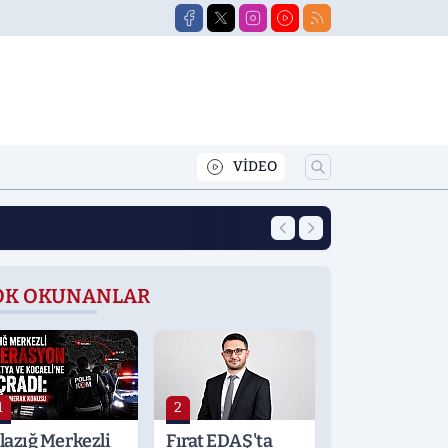
VİDEO
12:39
Yeni Eğitim Öğret
OK OKUNANLAR
1
2
lazığ Merkezli
Fırat EDAŞ'ta