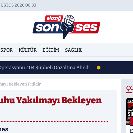
ĞUSTOS 2026 00:33
SPOR
KÜLTÜR
EĞITIM
SAĞLIK
Operasyonu: 104 Şüpheli Gözaltına Alındı
ayı Bekleyen Fitildir
Ç
uhu Yakılmayı Bekleyen
ses
E