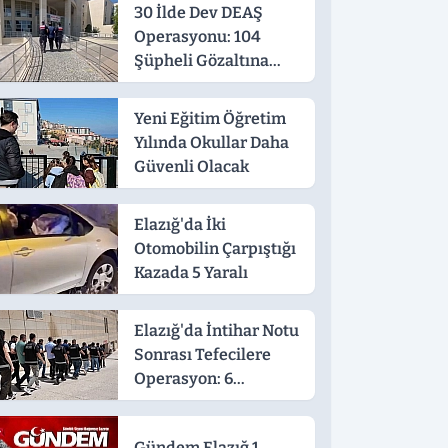
30 İlde Dev DEAŞ
Operasyonu: 104
Şüpheli Gözaltına
Alındı
Yeni Eğitim Öğretim
Yılında Okullar Daha
Güvenli Olacak
Elazığ'da İki
Otomobilin Çarpıştığı
Kazada 5 Yaralı
Elazığ'da İntihar Notu
Sonrası Tefecilere
Operasyon: 6
Tutuklama
Gündem Elazığ 1.