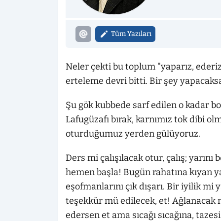
Tüm Yazıları
Neler çekti bu toplum "yaparız, ederiz,
erteleme devri bitti. Bir şey yapacak
Şu gök kubbede sarf edilen o kadar boş 
Lafugüzafı bırak, karnımız tok dibi o
oturduğumuz yerden gülüyoruz.
Ders mi çalışılacak otur, çalış; yarın
hemen başla! Bugün rahatına kıyan yar
eşofmanlarını çık dışarı. Bir iyilik mi
teşekkür mü edilecek, et! Ağlanacak 
edersen et ama sıcağı sıcağına, tazesi 