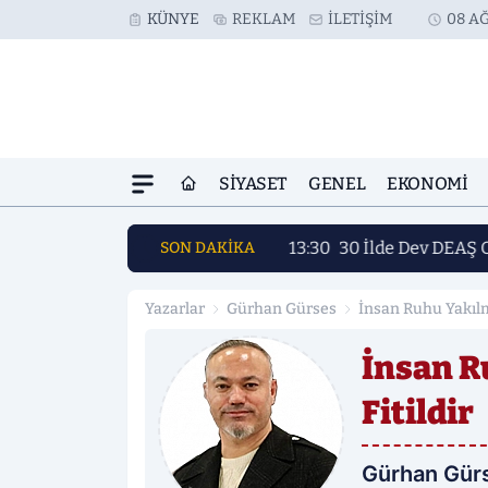
KÜNYE
REKLAM
İLETIŞIM
08 A
SIYASET
GENEL
EKONOMI
13:30
30 İlde Dev DEAŞ 
SON DAKİKA
Yazarlar
Gürhan Gürses
İnsan Ruhu Yakılm
İnsan R
Fitildir
Gürhan Gür